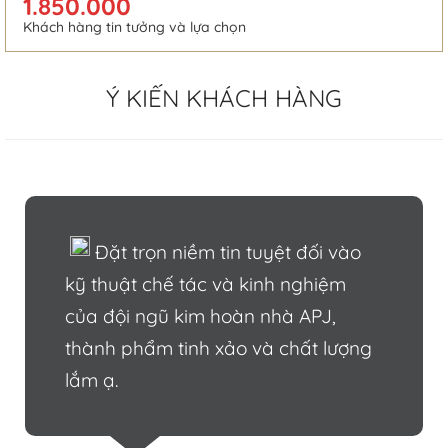
1.850.000
Khách hàng tin tưởng và lựa chọn
Ý KIẾN KHÁCH HÀNG
Đặt trọn niềm tin tuyệt đối vào
kỹ thuật chế tác và kinh nghiệm
của đội ngũ kim hoàn nhà APJ,
thành phẩm tinh xảo và chất lượng
lắm ạ.