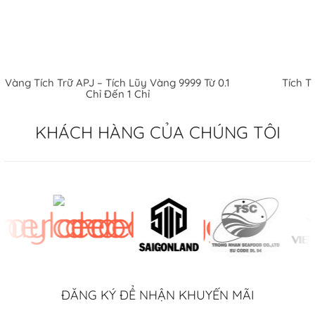
Vàng Tích Trữ APJ – Tích Lũy Vàng 9999 Từ 0.1
Tích T
Chỉ Đến 1 Chỉ
KHÁCH HÀNG CỦA CHÚNG TÔI
ĐĂNG KÝ ĐỂ NHẬN KHUYẾN MÃI