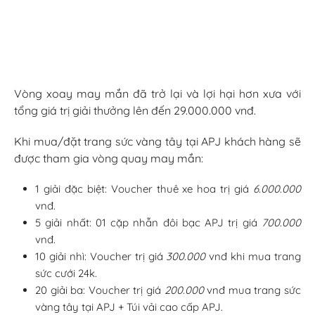
Vòng xoay may mắn đã trở lại và lợi hại hơn xưa với
tổng giá trị giải thưởng lên đến 29.000.000 vnđ.
Khi mua/đặt trang sức vàng tây tại APJ khách hàng sẽ
được tham gia vòng quay may mắn:
1 giải đặc biệt: Voucher thuê xe hoa trị giá
6.000.000
vnđ.
5 giải nhất: 01 cặp nhẫn đôi bạc APJ trị giá
700.000
vnđ.
10 giải nhì: Voucher trị giá
300.000
vnđ khi mua trang
sức cưới 24k.
20 giải ba: Voucher trị giá
200.000
vnđ mua trang sức
vàng tây tại APJ + Túi vải cao cấp APJ.