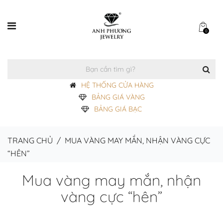
0
HỆ THỐNG CỬA HÀNG
BẢNG GIÁ VÀNG
BẢNG GIÁ BẠC
TRANG CHỦ
/
MUA VÀNG MAY MẮN, NHẬN VÀNG CỰC
“HÊN”
Mua vàng may mắn, nhận
vàng cực “hên”