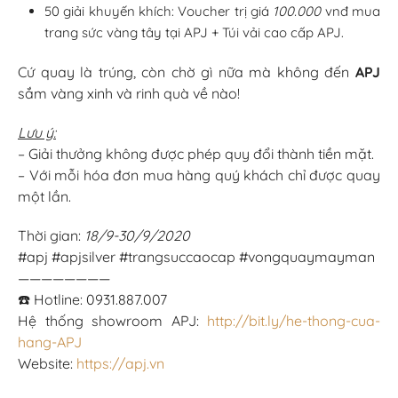
50 giải khuyến khích: Voucher trị giá
100.000
vnđ mua
trang sức vàng tây tại APJ + Túi vải cao cấp APJ.
Cứ quay là trúng, còn chờ gì nữa mà không đến
APJ
sắm vàng xinh và rinh quà về nào!
Lưu ý:
– Giải thưởng không được phép quy đổi thành tiền mặt.
– Với mỗi hóa đơn mua hàng quý khách chỉ được quay
một lần.
Thời gian:
18/9-30/9/2020
#apj #apjsilver #trangsuccaocap #vongquaymayman
————————
☎️ Hotline: 0931.887.007
Hệ thống showroom APJ:
http://bit.ly/he-thong-cua-
hang-APJ
Website:
https://apj.vn