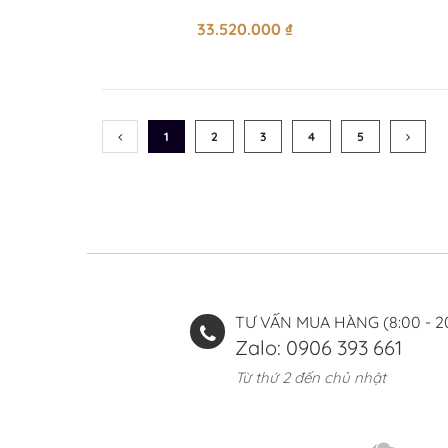
33.520.000
₫
(CURRENT)
1
2
3
4
5
TƯ VẤN MUA HÀNG (8:00 - 2
Zalo: 0906 393 661
Từ thứ 2 đến chủ nhật