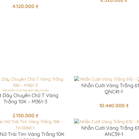
8.320.000
₫
4.120.000
₫
Nhẫn Cưới Vàng Trắng 61
*Sản phẩm chưa bao gồm dây chuyền
QNC41-1
t Dây Chuyền Chữ T Vàng
Trắng 10K – M361-3
10.440.000
₫
2.150.000
₫
Nhẫn Cưới Vàng Trắng 61
Nữ Trái Tim Vàng Trắng 10K
ANC39-1