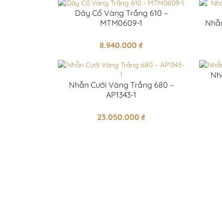
Dây Cổ Vàng Trắng 610 –
MTM0609-1
Nhẫn
8.940.000
₫
Nh
Nhẫn Cưới Vàng Trắng 680 –
AP1343-1
23.050.000
₫