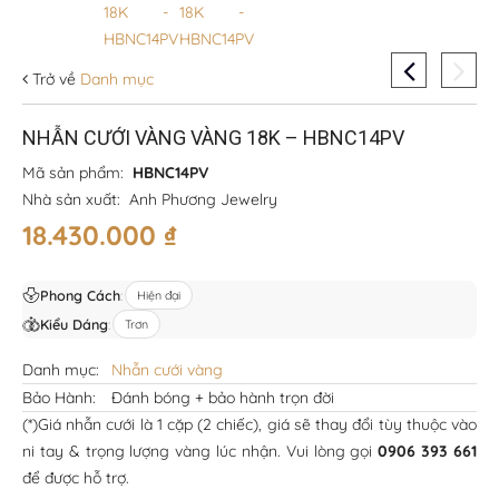
Trở về
Danh mục
NHẪN CƯỚI VÀNG VÀNG 18K – HBNC14PV
Mã sản phẩm:
HBNC14PV
Nhà sản xuất:
Anh Phương Jewelry
18.430.000
₫
Phong Cách
:
Hiện đại
Kiểu Dáng
:
Trơn
Danh mục:
Nhẫn cưới vàng
Bảo Hành:
Đánh bóng + bảo hành trọn đời
(*)Giá nhẫn cưới là 1 cặp (2 chiếc), giá sẽ thay đổi tùy thuộc vào
ni tay & trọng lượng vàng lúc nhận. Vui lòng gọi
0906 393 661
để được hỗ trợ.