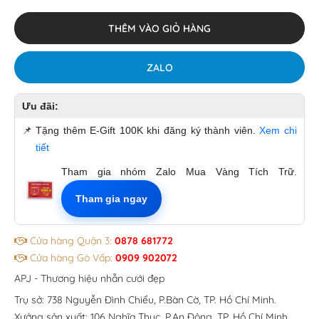
THÊM VÀO GIỎ HÀNG
ZALO
Ưu đãi:
📌
Tặng thêm E-Gift 100K khi đăng ký thành viên.
Xem chi
tiết
Tham gia nhóm Zalo Mua Vàng Tích Trữ.
Tham gia ngay
Cửa hàng Quận 3:
0878 681772
Cửa hàng Gò Vấp:
0909 902072
APJ - Thương hiệu nhẫn cưới đẹp
Trụ sở: 738 Nguyễn Đình Chiểu, P.Bàn Cờ, TP. Hồ Chí Minh.
Xưởng sản xuất: 106 Nghĩa Thục, P.An Đông, TP. Hồ Chí Minh.