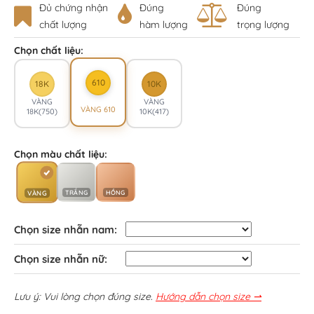
Đủ chứng nhận
Đúng
Đúng
chất lượng
hàm lượng
trọng lượng
Chọn chất liệu:
610
18K
10K
VÀNG
VÀNG
VÀNG 610
18K(750)
10K(417)
Chọn màu chất liệu:
TRẮNG
HỒNG
VÀNG
Chọn size nhẫn nam:
Chọn size nhẫn nữ:
Lưu ý: Vui lòng chọn đúng size.
Hướng dẫn chọn size ⇀