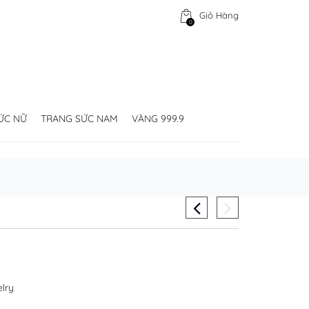
Giỏ Hàng
0
ỨC NỮ
TRANG SỨC NAM
VÀNG 999.9
lry