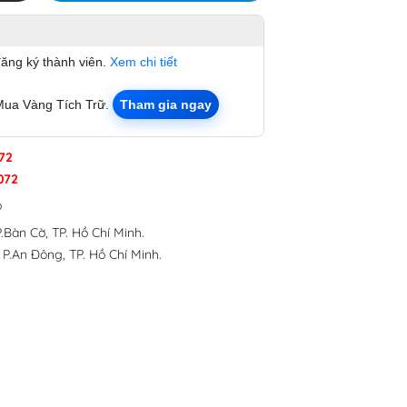
đăng ký thành viên.
Xem chi tiết
Mua Vàng Tích Trữ.
Tham gia ngay
72
072
p
.Bàn Cờ, TP. Hồ Chí Minh.
 P.An Đông, TP. Hồ Chí Minh.