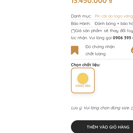
13.450.000
₫
Danh mục:
Pin cài áo logo vàng
Bảo Hành:
Đánh bóng + bảo hà
(*)Giá sản phẩm sẽ thay đổi tù
lúc nhận. Vui lòng gọi
0906 393 
Đủ chứng nhận
chất lượng
Chọn chất liệu:
VÀNG 980
Lưu ý: Vui lòng chọn đúng size.
THÊM VÀO GIỎ HÀNG