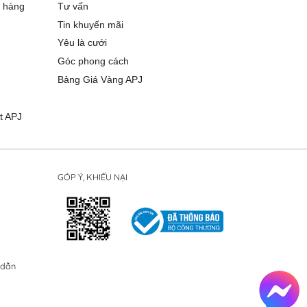
o hàng
Tư vấn
Tin khuyến mãi
Yêu là cưới
Góc phong cách
Bảng Giá Vàng APJ
t APJ
GÓP Ý, KHIẾU NẠI
 dẫn