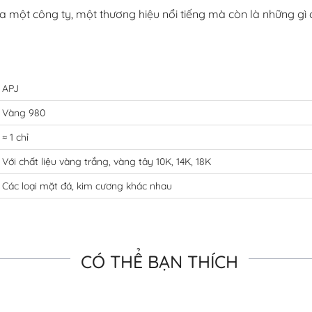
ủa một công ty, một thương hiệu nổi tiếng mà còn là những 
APJ
Vàng 980
≈ 1 chỉ
Với chất liệu vàng trắng, vàng tây 10K, 14K, 18K
Các loại mặt đá, kim cương khác nhau
CÓ THỂ BẠN THÍCH