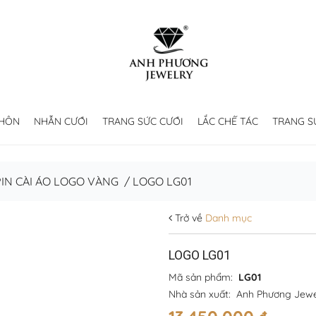
 HÔN
NHẪN CƯỚI
TRANG SỨC CƯỚI
LẮC CHẾ TÁC
TRANG S
PIN CÀI ÁO LOGO VÀNG
/
LOGO LG01
Trở về
Danh mục
LOGO LG01
Mã sản phẩm:
LG01
Nhà sản xuất:
Anh Phương Jewe