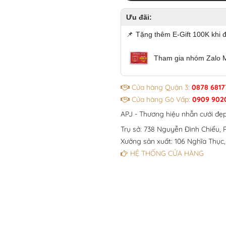
Ưu đãi:
📌
Tặng thêm E-Gift 100K khi 
Tham gia nhóm Zalo 
Cửa hàng Quận 3:
0878 6817
Cửa hàng Gò Vấp:
0909 902
APJ - Thương hiệu nhẫn cưới đẹ
Trụ sở: 738 Nguyễn Đình Chiểu, P
Xưởng sản xuất: 106 Nghĩa Thục,
HỆ THỐNG CỬA HÀNG