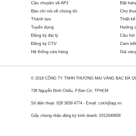
Câu chuyện về APJ
Đặt hàng
Báo chí nói về chúng tôi
Cho thu
Thành tựu
Thiết kế
Tuyển dụng
Hướng d
Đăng ký đại lý
Câu hỏi
Đăng ký CTV
Cam kết
Hệ thống cửa hàng
Giá vàn
© 2018 CÔNG TY TNHH THƯƠNG MẠI VÀNG BẠC ĐÁ 
738 Nguyễn Đình Chiểu, P.Bàn Cờ, TPHCM
Số điện thoại: 028 3839 4774 - Email:
cskh@apj.vn
Giấy chứng nhận đăng ký kinh doanh: 0312040858