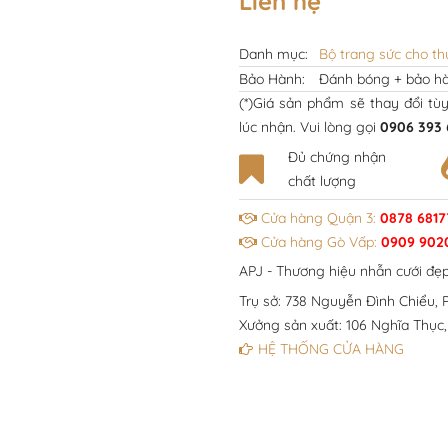
Liên hệ
Danh mục:
Bộ trang sức cho th
Bảo Hành:
Đánh bóng + bảo hà
(*)Giá sản phẩm sẽ thay đổi tù
lúc nhận. Vui lòng gọi
0906 393 
Đủ chứng nhận
chất lượng
Cửa hàng Quận 3:
0878 6817
Cửa hàng Gò Vấp:
0909 902
APJ - Thương hiệu nhẫn cưới đẹ
Trụ sở: 738 Nguyễn Đình Chiểu, P
Xưởng sản xuất: 106 Nghĩa Thục,
HỆ THỐNG CỬA HÀNG