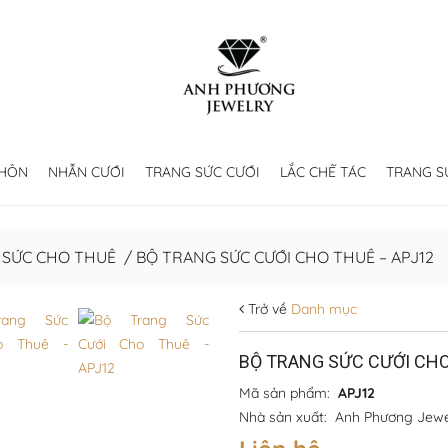
 HÔN
NHẪN CƯỚI
TRANG SỨC CƯỚI
LẮC CHẾ TÁC
TRANG S
 SỨC CHO THUÊ
/
BỘ TRANG SỨC CƯỚI CHO THUÊ – APJ12
Trở về
Danh mục
BỘ TRANG SỨC CƯỚI CHO
Mã sản phẩm:
APJ12
Nhà sản xuất:
Anh Phương Jewe