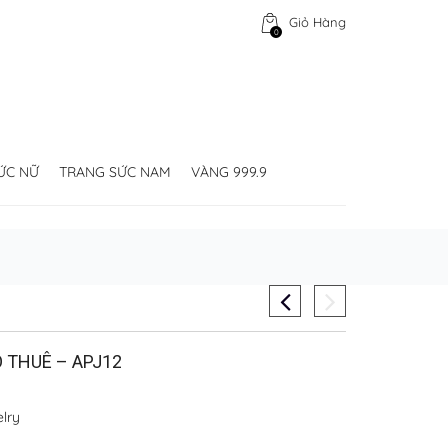
Giỏ Hàng
0
ỨC NỮ
TRANG SỨC NAM
VÀNG 999.9
 THUÊ – APJ12
lry