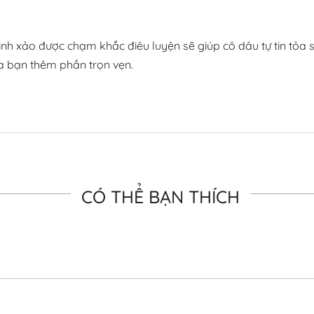
t tinh xảo được chạm khắc điêu luyện sẽ giúp cô dâu tự tin tỏ
ủa bạn thêm phần trọn vẹn.
CÓ THỂ BẠN THÍCH