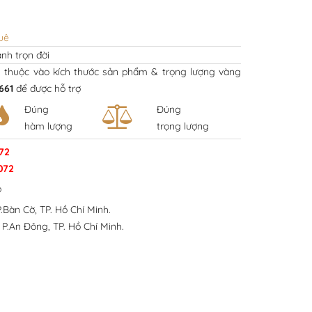
uê
nh trọn đời
y thuộc vào kích thước sản phẩm & trọng lượng vàng
661
để được hỗ trợ
Đúng
Đúng
hàm lượng
trọng lượng
72
072
p
.Bàn Cờ, TP. Hồ Chí Minh.
 P.An Đông, TP. Hồ Chí Minh.