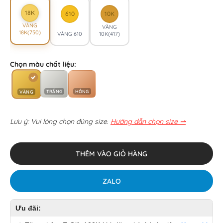
18K
610
10K
VÀNG
VÀNG
18K(750)
VÀNG 610
10K(417)
Chọn màu chất liệu:
TRẮNG
HỒNG
VÀNG
Lưu ý: Vui lòng chọn đúng size.
Hướng dẫn chọn size ⇀
THÊM VÀO GIỎ HÀNG
ZALO
Ưu đãi: