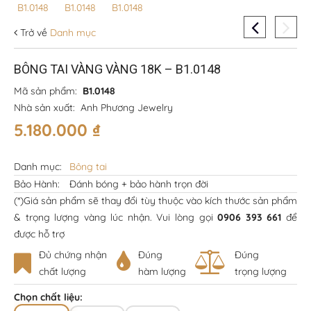
Trở về
Danh mục
BÔNG TAI VÀNG VÀNG 18K – B1.0148
Mã sản phẩm:
B1.0148
Nhà sản xuất:
Anh Phương Jewelry
5.180.000
₫
Danh mục:
Bông tai
Bảo Hành:
Đánh bóng + bảo hành trọn đời
(*)Giá sản phẩm sẽ thay đổi tùy thuộc vào kích thước sản phẩm
& trọng lượng vàng lúc nhận. Vui lòng gọi
0906 393 661
để
được hỗ trợ
Đủ chứng nhận
Đúng
Đúng
chất lượng
hàm lượng
trọng lượng
Chọn chất liệu: