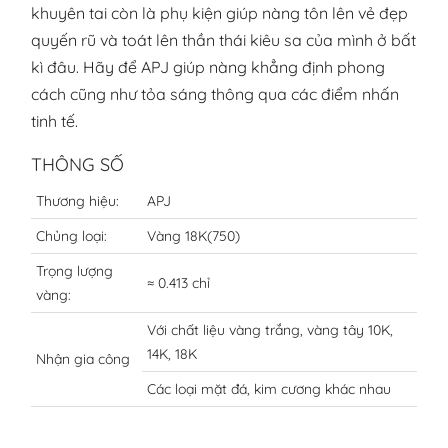
khuyên tai còn là phụ kiện giúp nàng tôn lên vẻ đẹp
quyến rũ và toát lên thần thái kiêu sa của mình ở bất
kì đâu. Hãy để APJ giúp nàng khẳng định phong
cách cũng như tỏa sáng thông qua các điểm nhấn
tinh tế.
THÔNG SỐ
Thương hiệu:
APJ
Chủng loại:
Vàng 18K(750)
Trọng lượng
≈ 0.413 chỉ
vàng:
Với chất liệu vàng trắng, vàng tây 10K,
14K, 18K
Nhận gia công
Các loại mặt đá, kim cương khác nhau