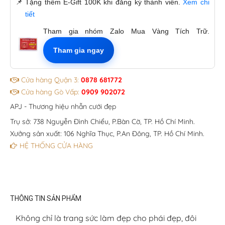
📌
Tặng thêm E-Gift 100K khi đăng ký thành viên.
Xem chi
tiết
Tham gia nhóm Zalo Mua Vàng Tích Trữ.
Tham gia ngay
Cửa hàng Quận 3:
0878 681772
Cửa hàng Gò Vấp:
0909 902072
APJ - Thương hiệu nhẫn cưới đẹp
Trụ sở: 738 Nguyễn Đình Chiểu, P.Bàn Cờ, TP. Hồ Chí Minh.
Xưởng sản xuất: 106 Nghĩa Thục, P.An Đông, TP. Hồ Chí Minh.
HỆ THỐNG CỬA HÀNG
THÔNG TIN SẢN PHẨM
Không chỉ là trang sức làm đẹp cho phái đẹp, đôi