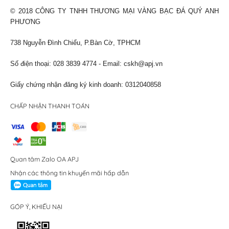
© 2018 CÔNG TY TNHH THƯƠNG MẠI VÀNG BẠC ĐÁ QUÝ ANH
PHƯƠNG
738 Nguyễn Đình Chiểu, P.Bàn Cờ, TPHCM
Số điện thoại: 028 3839 4774 - Email:
cskh@apj.vn
Giấy chứng nhận đăng ký kinh doanh: 0312040858
CHẤP NHẬN THANH TOÁN
Quan tâm Zalo OA APJ
Nhận các thông tin khuyến mãi hấp dẫn
GÓP Ý, KHIẾU NẠI