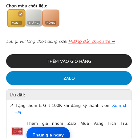
Chọn màu chất liệu:
TRẮNG
HỒNG
VÀNG
Lưu ý: Vui lòng chọn đúng size.
Hướng dẫn chọn size ⇀
THÊM VÀO GIỎ HÀNG
ZALO
Ưu đãi:
📌
Tặng thêm E-Gift 100K khi đăng ký thành viên.
Xem chi
tiết
Tham gia nhóm Zalo Mua Vàng Tích Trữ.
Tham gia ngay