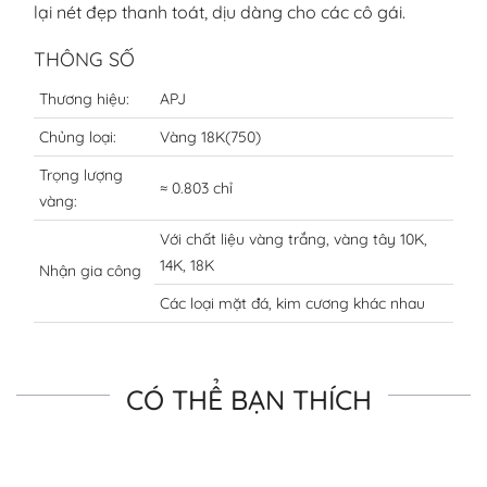
lại nét đẹp thanh toát, dịu dàng cho các cô gái.
THÔNG SỐ
Thương hiệu:
APJ
Chủng loại:
Vàng 18K(750)
Trọng lượng
≈ 0.803 chỉ
vàng:
Với chất liệu vàng trắng, vàng tây 10K,
14K, 18K
Nhận gia công
Các loại mặt đá, kim cương khác nhau
CÓ THỂ BẠN THÍCH