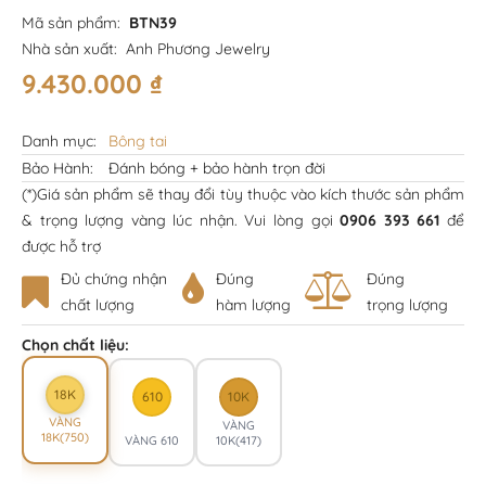
Mã sản phẩm:
BTN39
Nhà sản xuất:
Anh Phương Jewelry
9.430.000
₫
Danh mục:
Bông tai
Bảo Hành:
Đánh bóng + bảo hành trọn đời
(*)Giá sản phẩm sẽ thay đổi tùy thuộc vào kích thước sản phẩm
& trọng lượng vàng lúc nhận. Vui lòng gọi
0906 393 661
để
được hỗ trợ
Đủ chứng nhận
Đúng
Đúng
chất lượng
hàm lượng
trọng lượng
Chọn chất liệu:
18K
610
10K
VÀNG
VÀNG
18K(750)
VÀNG 610
10K(417)