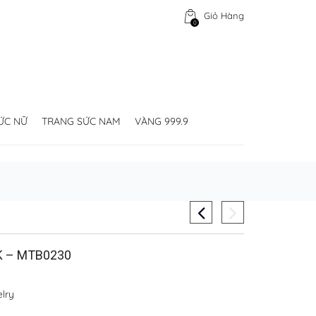
Giỏ Hàng
0
ỨC NỮ
TRANG SỨC NAM
VÀNG 999.9
K – MTB0230
lry