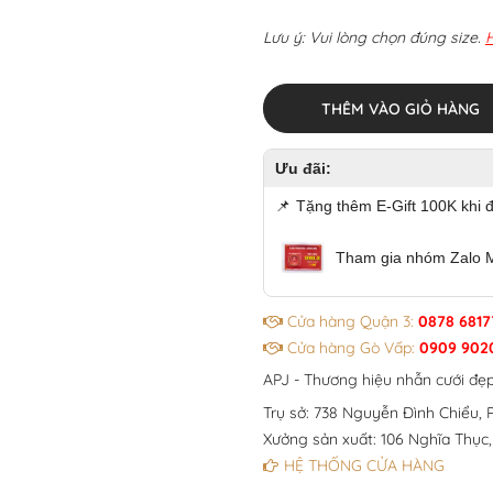
Lưu ý: Vui lòng chọn đúng size.
THÊM VÀO GIỎ HÀNG
Ưu đãi:
📌
Tặng thêm E-Gift 100K khi 
Tham gia nhóm Zalo 
Cửa hàng Quận 3:
0878 6817
Cửa hàng Gò Vấp:
0909 902
APJ - Thương hiệu nhẫn cưới đẹ
Trụ sở: 738 Nguyễn Đình Chiểu, P
Xưởng sản xuất: 106 Nghĩa Thục,
HỆ THỐNG CỬA HÀNG