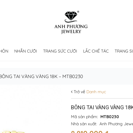
 HÔN
NHẪN CƯỚI
TRANG SỨC CƯỚI
LẮC CHẾ TÁC
TRANG S
BÔNG TAI VÀNG VÀNG 18K – MTB0230
Trở về
Danh mục
BÔNG TAI VÀNG VÀNG 18
Mã sản phẩm:
MTB0230
Nhà sản xuất:
Anh Phương Jewe