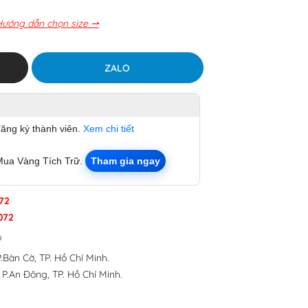
Hướng dẫn chọn size ⇀
ZALO
đăng ký thành viên.
Xem chi tiết
Mua Vàng Tích Trữ.
Tham gia ngay
72
072
p
.Bàn Cờ, TP. Hồ Chí Minh.
 P.An Đông, TP. Hồ Chí Minh.