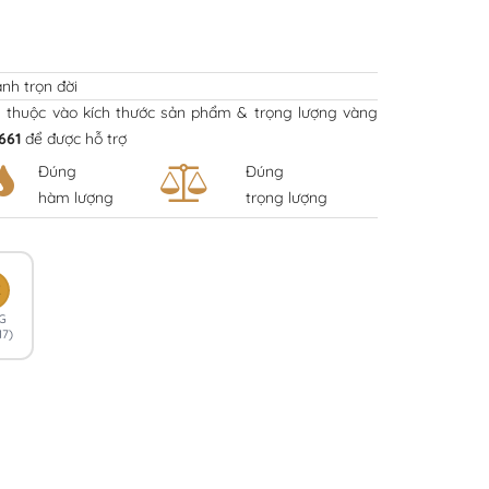
nh trọn đời
y thuộc vào kích thước sản phẩm & trọng lượng vàng
661
để được hỗ trợ
Đúng
Đúng
hàm lượng
trọng lượng
K
G
17)