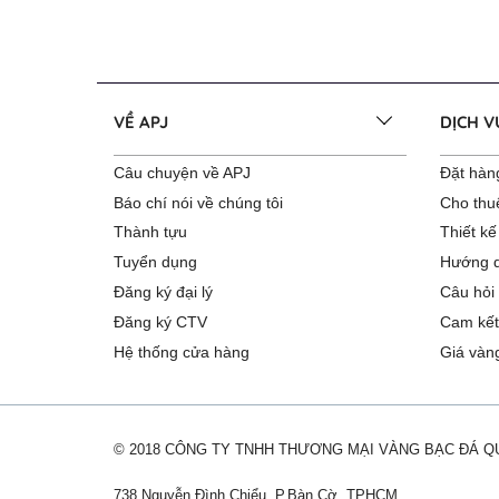
VỀ APJ
DỊCH 
Câu chuyện về APJ
Đặt hàng
Báo chí nói về chúng tôi
Cho thu
Thành tựu
Thiết kế
Tuyển dụng
Hướng d
Đăng ký đại lý
Câu hỏi
Đăng ký CTV
Cam kết
Hệ thống cửa hàng
Giá vàn
© 2018 CÔNG TY TNHH THƯƠNG MẠI VÀNG BẠC ĐÁ 
738 Nguyễn Đình Chiểu, P.Bàn Cờ, TPHCM