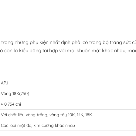
 trong những phụ kiện nhất định phải có trong bộ trang sức c
nó còn là kiểu bông tai hợp với mọi khuôn mặt khác nhau, man
APJ
Vàng 18K(750)
≈ 0.754 chỉ
Với chất liệu vàng trắng, vàng tây 10K, 14K, 18K
Các loại mặt đá, kim cương khác nhau