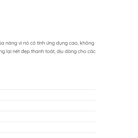
ủa nàng vì nó có tính ứng dụng cao, không
g lại nét đẹp thanh toát, dịu dàng cho các