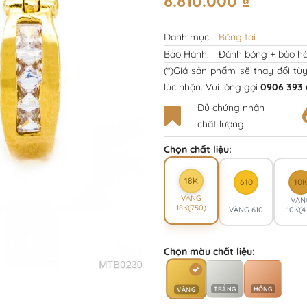
8.810.000
₫
Danh mục:
Bông tai
Bảo Hành:
Đánh bóng + bảo hà
(*)Giá sản phẩm sẽ thay đổi tù
lúc nhận. Vui lòng gọi
0906 393 
Đủ chứng nhận
chất lượng
Chọn chất liệu:
18K
610
10
VÀNG
VÀN
18K(750)
VÀNG 610
10K(4
Chọn màu chất liệu:
TRẮNG
HỒNG
VÀNG