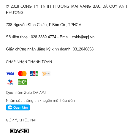
© 2018 CÔNG TY TNHH THƯƠNG MẠI VÀNG BẠC ĐÁ QUÝ ANH
PHƯƠNG
738 Nguyễn Đình Chiểu, P.Bàn Cờ, TPHCM
Số điện thoại: 028 3839 4774 - Email:
cskh@apj.vn
Giấy chứng nhận đăng ký kinh doanh: 0312040858
CHẤP NHẬN THANH TOÁN
Quan tâm Zalo OA APJ
Nhận các thông tin khuyến mãi hấp dẫn
GÓP Ý, KHIẾU NẠI