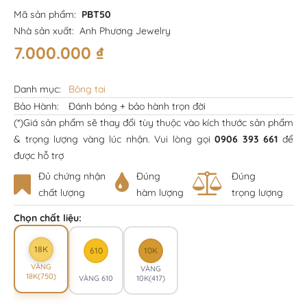
Mã sản phẩm:
PBT50
Nhà sản xuất:
Anh Phương Jewelry
7.000.000
₫
Danh mục:
Bông tai
Bảo Hành:
Đánh bóng + bảo hành trọn đời
(*)Giá sản phẩm sẽ thay đổi tùy thuộc vào kích thước sản phẩm
& trọng lượng vàng lúc nhận. Vui lòng gọi
0906 393 661
để
được hỗ trợ
Đủ chứng nhận
Đúng
Đúng
chất lượng
hàm lượng
trọng lượng
Chọn chất liệu:
18K
610
10K
VÀNG
VÀNG
18K(750)
VÀNG 610
10K(417)