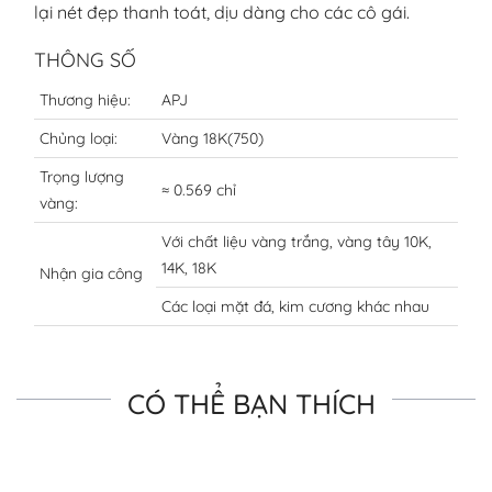
lại nét đẹp thanh toát, dịu dàng cho các cô gái.
THÔNG SỐ
Thương hiệu:
APJ
Chủng loại:
Vàng 18K(750)
Trọng lượng
≈ 0.569 chỉ
vàng:
Với chất liệu vàng trắng, vàng tây 10K,
14K, 18K
Nhận gia công
Các loại mặt đá, kim cương khác nhau
CÓ THỂ BẠN THÍCH