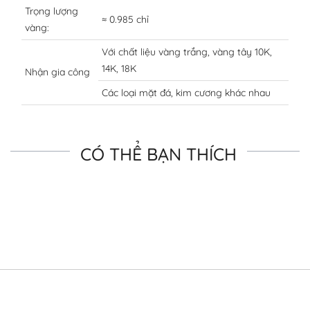
Trọng lượng
≈ 0.985 chỉ
vàng:
Với chất liệu vàng trắng, vàng tây 10K,
14K, 18K
Nhận gia công
Các loại mặt đá, kim cương khác nhau
CÓ THỂ BẠN THÍCH