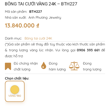
BÔNG TAI CƯỚI VÀNG 24K – BTH227
Mã sản phẩm:
BTH227
Nhà sản xuất:
Anh Phương Jewelry
13.840.000
₫
Danh mục:
Bông tai cưới 24K
(*)Giá sản phẩm sẽ thay đổi tùy thuộc vào kích thước sản phẩm
& trọng lượng vàng lúc nhận. Vui lòng gọi
0906 393 661
để
được hỗ trợ
Đủ chứng nhận
Đúng
Đúng
chất lượng
hàm lượng
trọng lượng
Chọn chất liệu:
VÀNG 980