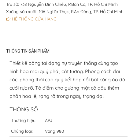
Trụ sở: 738 Nguyễn Đình Chiểu, P.Bàn Cờ, TP. Hồ Chí Minh.
Xưởng sản xuất: 106 Nghĩa Thục, P.An Đông, TP. Hồ Chí Minh.
HỆ THỐNG CỬA HÀNG
THÔNG TIN SẢN PHẨM
Thiết kế bông tai dạng nụ truyền thống cùng tạo
hình hoa mai quý phái, cát tường. Phong cách đài
các, phong thái cao quý kết hợp nổi bật cùng áo dài
cưới rực rỡ. Tô điểm cho gương mặt cô dâu thêm
phần hoa lệ, rạng rỡ trong ngày trọng đại.
THÔNG SỐ
Thương hiệu:
APJ
Chủng loại:
Vàng 980