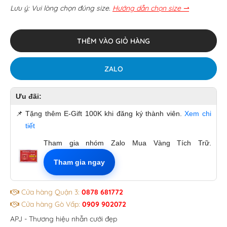
Lưu ý: Vui lòng chọn đúng size.
Hướng dẫn chọn size ⇀
THÊM VÀO GIỎ HÀNG
ZALO
Ưu đãi:
📌
Tặng thêm E-Gift 100K khi đăng ký thành viên.
Xem chi
tiết
Tham gia nhóm Zalo Mua Vàng Tích Trữ.
Tham gia ngay
Cửa hàng Quận 3:
0878 681772
Cửa hàng Gò Vấp:
0909 902072
APJ - Thương hiệu nhẫn cưới đẹp