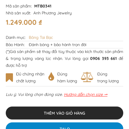
Mã sản phẩm:
MTB0341
Nhà sản xuất:
Anh Phương Jewelry
1.249.000
₫
Danh mục:
Bông Tai Bạc
Bảo Hành:
Đánh bóng + bảo hành trọn đời
(*)Giá sản phẩm sẽ thay đổi tùy thuộc vào kích thước sản phẩm
& trọng lượng vàng lúc nhận. Vui lòng gọi
0906 393 661
để
được hỗ trợ
Đủ chứng nhận
Đúng
Đúng
chất lượng
hàm lượng
trọng lượng
Lưu ý: Vui lòng chọn đúng size.
Hướng dẫn chọn size ⇀
THÊM VÀO GIỎ HÀNG
ZALO