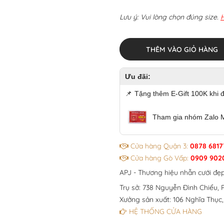
Lưu ý: Vui lòng chọn đúng size.
THÊM VÀO GIỎ HÀNG
Ưu đãi:
📌
Tặng thêm E-Gift 100K khi 
Tham gia nhóm Zalo 
Cửa hàng Quận 3:
0878 6817
Cửa hàng Gò Vấp:
0909 902
APJ - Thương hiệu nhẫn cưới đẹ
Trụ sở: 738 Nguyễn Đình Chiểu, P
Xưởng sản xuất: 106 Nghĩa Thục,
HỆ THỐNG CỬA HÀNG