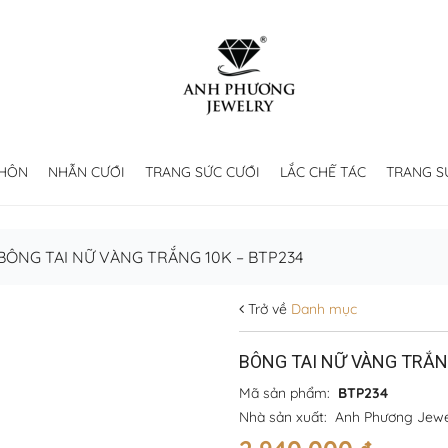
 HÔN
NHẪN CƯỚI
TRANG SỨC CƯỚI
LẮC CHẾ TÁC
TRANG S
BÔNG TAI NỮ VÀNG TRẮNG 10K – BTP234
Trở về
Danh mục
BÔNG TAI NỮ VÀNG TRẮN
Mã sản phẩm:
BTP234
Nhà sản xuất:
Anh Phương Jewe