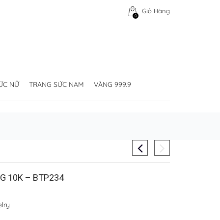
Giỏ Hàng
0
ỨC NỮ
TRANG SỨC NAM
VÀNG 999.9
G 10K – BTP234
lry