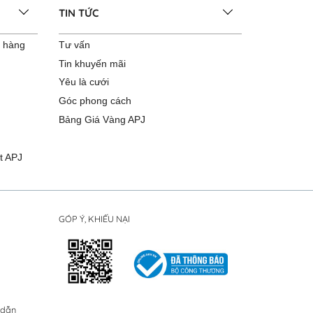
TIN TỨC
o hàng
Tư vấn
Tin khuyến mãi
Yêu là cưới
Góc phong cách
Bảng Giá Vàng APJ
t APJ
GÓP Ý, KHIẾU NẠI
 dẫn