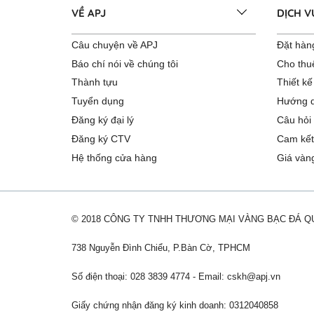
VỀ APJ
DỊCH 
Câu chuyện về APJ
Đặt hàng
Báo chí nói về chúng tôi
Cho thu
Thành tựu
Thiết kế
Tuyển dụng
Hướng d
Đăng ký đại lý
Câu hỏi
Đăng ký CTV
Cam kết
Hệ thống cửa hàng
Giá vàn
© 2018 CÔNG TY TNHH THƯƠNG MẠI VÀNG BẠC ĐÁ 
738 Nguyễn Đình Chiểu, P.Bàn Cờ, TPHCM
Số điện thoại: 028 3839 4774 - Email:
cskh@apj.vn
Giấy chứng nhận đăng ký kinh doanh: 0312040858