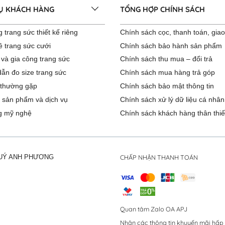
VỤ KHÁCH HÀNG
TỔNG HỢP CHÍNH SÁCH
 trang sức thiết kế riêng
Chính sách cọc, thanh toán, gia
ê trang sức cưới
Chính sách bảo hành sản phẩm
 và gia công trang sức
Chính sách thu mua – đổi trả
ẫn đo size trang sức
Chính sách mua hàng trả góp
 thường gặp
Chính sách bảo mật thông tin
 sản phẩm và dịch vụ
Chính sách xử lý dữ liệu cá nhân
g mỹ nghệ
Chính sách khách hàng thân thiế
CHẤP NHẬN THANH TOÁN
QUÝ ANH PHƯƠNG
Quan tâm Zalo OA APJ
Nhận các thông tin khuyến mãi hấp