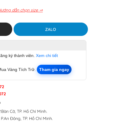
Hướng dẫn chọn size ⇀
ZALO
đăng ký thành viên.
Xem chi tiết
Mua Vàng Tích Trữ.
Tham gia ngay
72
072
p
.Bàn Cờ, TP. Hồ Chí Minh.
 P.An Đông, TP. Hồ Chí Minh.