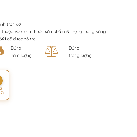
nh trọn đời
y thuộc vào kích thước sản phẩm & trọng lượng vàng
661
để được hỗ trợ
Đúng
Đúng
hàm lượng
trọng lượng
K
G
17)