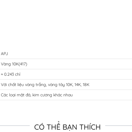
APJ
Vàng 10K(417)
≈ 0.243 chỉ
Với chất liệu vàng trắng, vàng tây 10K, 14K, 18K
Các loại mặt đá, kim cương khác nhau
CÓ THỂ BẠN THÍCH