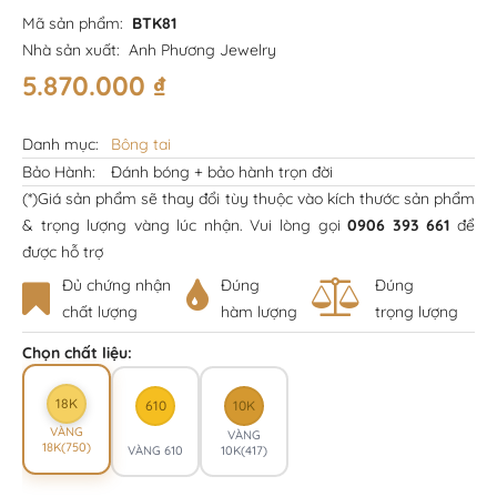
Mã sản phẩm:
BTK81
Nhà sản xuất:
Anh Phương Jewelry
5.870.000
₫
Danh mục:
Bông tai
Bảo Hành:
Đánh bóng + bảo hành trọn đời
(*)Giá sản phẩm sẽ thay đổi tùy thuộc vào kích thước sản phẩm
& trọng lượng vàng lúc nhận. Vui lòng gọi
0906 393 661
để
được hỗ trợ
Đủ chứng nhận
Đúng
Đúng
chất lượng
hàm lượng
trọng lượng
Chọn chất liệu:
18K
610
10K
VÀNG
VÀNG
18K(750)
VÀNG 610
10K(417)