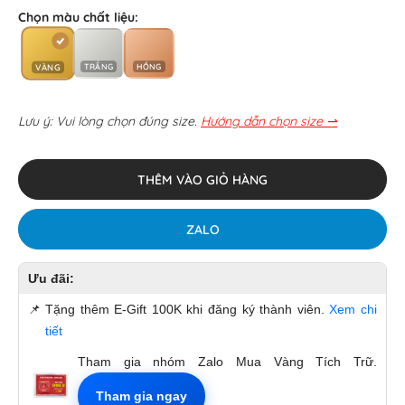
Chọn màu chất liệu:
TRẮNG
HỒNG
VÀNG
Lưu ý: Vui lòng chọn đúng size.
Hướng dẫn chọn size ⇀
THÊM VÀO GIỎ HÀNG
ZALO
Ưu đãi:
📌
Tặng thêm E-Gift 100K khi đăng ký thành viên.
Xem chi
tiết
Tham gia nhóm Zalo Mua Vàng Tích Trữ.
Tham gia ngay