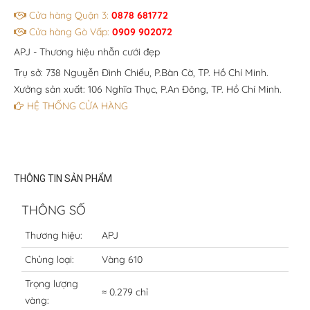
Cửa hàng Quận 3:
0878 681772
Cửa hàng Gò Vấp:
0909 902072
APJ - Thương hiệu nhẫn cưới đẹp
Trụ sở: 738 Nguyễn Đình Chiểu, P.Bàn Cờ, TP. Hồ Chí Minh.
Xưởng sản xuất: 106 Nghĩa Thục, P.An Đông, TP. Hồ Chí Minh.
HỆ THỐNG CỬA HÀNG
THÔNG TIN SẢN PHẨM
THÔNG SỐ
Thương hiệu:
APJ
Chủng loại:
Vàng 610
Trọng lượng
≈ 0.279 chỉ
vàng: