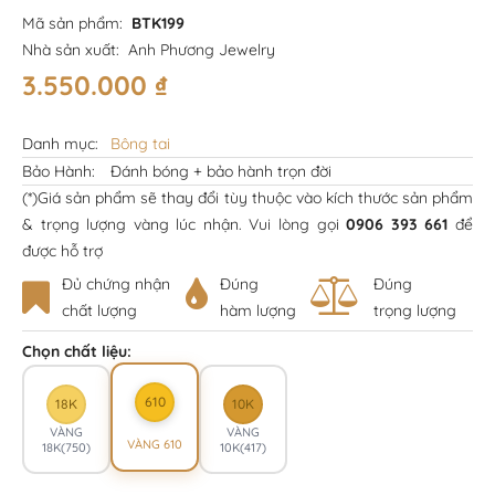
Mã sản phẩm:
BTK199
Nhà sản xuất:
Anh Phương Jewelry
3.550.000
₫
Danh mục:
Bông tai
Bảo Hành:
Đánh bóng + bảo hành trọn đời
(*)Giá sản phẩm sẽ thay đổi tùy thuộc vào kích thước sản phẩm
& trọng lượng vàng lúc nhận. Vui lòng gọi
0906 393 661
để
được hỗ trợ
Đủ chứng nhận
Đúng
Đúng
chất lượng
hàm lượng
trọng lượng
Chọn chất liệu:
610
18K
10K
VÀNG
VÀNG
VÀNG 610
18K(750)
10K(417)