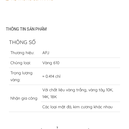
THÔNG TIN SẢN PHẨM
THÔNG SỐ
Thương hiệu:
APJ
Chủng loại:
Vàng 610
Trọng lượng
≈ 0.414 chỉ
vàng:
Với chất liệu vàng trắng, vàng tây 10K,
14K, 18K
Nhận gia công
Các loại mặt đá, kim cương khác nhau