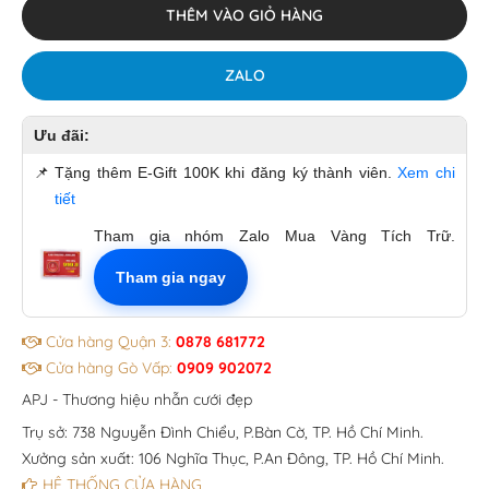
THÊM VÀO GIỎ HÀNG
ZALO
Ưu đãi:
📌
Tặng thêm E-Gift 100K khi đăng ký thành viên.
Xem chi
tiết
Tham gia nhóm Zalo Mua Vàng Tích Trữ.
Tham gia ngay
Cửa hàng Quận 3:
0878 681772
Cửa hàng Gò Vấp:
0909 902072
APJ - Thương hiệu nhẫn cưới đẹp
Trụ sở: 738 Nguyễn Đình Chiểu, P.Bàn Cờ, TP. Hồ Chí Minh.
Xưởng sản xuất: 106 Nghĩa Thục, P.An Đông, TP. Hồ Chí Minh.
HỆ THỐNG CỬA HÀNG