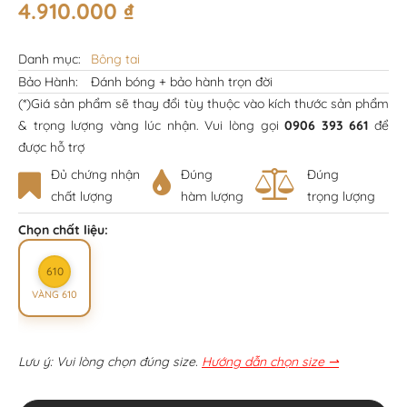
4.910.000
₫
Danh mục:
Bông tai
Bảo Hành:
Đánh bóng + bảo hành trọn đời
(*)Giá sản phẩm sẽ thay đổi tùy thuộc vào kích thước sản phẩm
& trọng lượng vàng lúc nhận. Vui lòng gọi
0906 393 661
để
được hỗ trợ
Đủ chứng nhận
Đúng
Đúng
chất lượng
hàm lượng
trọng lượng
Chọn chất liệu:
610
VÀNG 610
Lưu ý: Vui lòng chọn đúng size.
Hướng dẫn chọn size ⇀