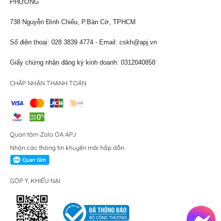
PHƯƠNG
738 Nguyễn Đình Chiểu, P.Bàn Cờ, TPHCM
Số điện thoại: 028 3839 4774 - Email:
cskh@apj.vn
Giấy chứng nhận đăng ký kinh doanh: 0312040858
CHẤP NHẬN THANH TOÁN
Quan tâm Zalo OA APJ
Nhận các thông tin khuyến mãi hấp dẫn
GÓP Ý, KHIẾU NẠI