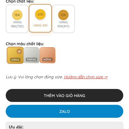
Chọn chất liệu:
610
18K
10K
VÀNG
VÀNG
VÀNG 610
18K(750)
10K(417)
Chọn màu chất liệu:
TRẮNG
HỒNG
VÀNG
Lưu ý: Vui lòng chọn đúng size.
Hướng dẫn chọn size ⇀
THÊM VÀO GIỎ HÀNG
ZALO
Ưu đãi: