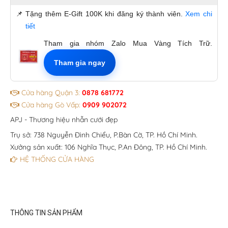
📌
Tặng thêm E-Gift 100K khi đăng ký thành viên.
Xem chi
tiết
Tham gia nhóm Zalo Mua Vàng Tích Trữ.
Tham gia ngay
Cửa hàng Quận 3:
0878 681772
Cửa hàng Gò Vấp:
0909 902072
APJ - Thương hiệu nhẫn cưới đẹp
Trụ sở: 738 Nguyễn Đình Chiểu, P.Bàn Cờ, TP. Hồ Chí Minh.
Xưởng sản xuất: 106 Nghĩa Thục, P.An Đông, TP. Hồ Chí Minh.
HỆ THỐNG CỬA HÀNG
THÔNG TIN SẢN PHẨM