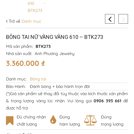
Trở về
Danh mục
BÔNG TAI NỮ VÀNG VÀNG 610 – BTK273
Mã sản phẩm:
BTK273
Nhà sản xuất:
Anh Phương Jewelry
3.360.000
₫
Danh mục:
Bông tai
Bảo Hành:
Đánh bóng + bảo hành trọn đời
(*)Giá sản phẩm sẽ thay đổi tùy thuộc vào kích thước sản phẩm
& trọng lượng vàng lúc nhận. Vui lòng gọi
0906 393 661
để
được hỗ trợ
Đủ chứng nhận
Đúng
Đúng
chất lượng
hàm lượng
trọng lượng