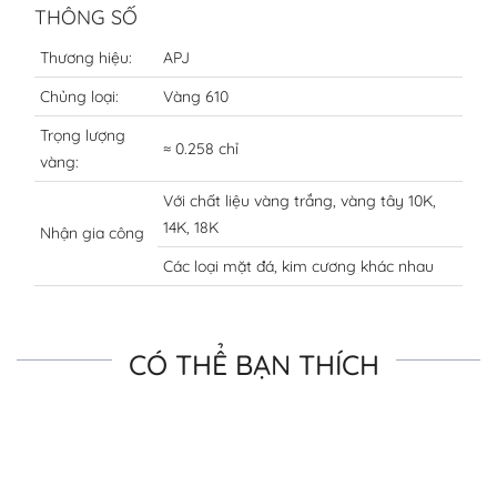
THÔNG SỐ
Thương hiệu:
APJ
Chủng loại:
Vàng 610
Trọng lượng
≈ 0.258 chỉ
vàng:
Với chất liệu vàng trắng, vàng tây 10K,
14K, 18K
Nhận gia công
Các loại mặt đá, kim cương khác nhau
CÓ THỂ BẠN THÍCH