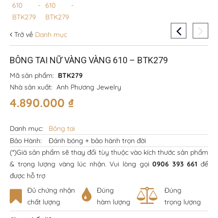
Trở về
Danh mục
BÔNG TAI NỮ VÀNG VÀNG 610 – BTK279
Mã sản phẩm:
BTK279
Nhà sản xuất:
Anh Phương Jewelry
4.890.000
₫
Danh mục:
Bông tai
Bảo Hành:
Đánh bóng + bảo hành trọn đời
(*)Giá sản phẩm sẽ thay đổi tùy thuộc vào kích thước sản phẩm
& trọng lượng vàng lúc nhận. Vui lòng gọi
0906 393 661
để
được hỗ trợ
Đủ chứng nhận
Đúng
Đúng
chất lượng
hàm lượng
trọng lượng