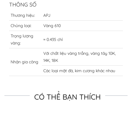
THÔNG SỐ
Thương hiệu:
APJ
Chủng loại:
Vàng 610
Trọng lượng
≈ 0.435 chỉ
vàng:
Với chất liệu vàng trắng, vàng tây 10K,
14K, 18K
Nhận gia công
Các loại mặt đá, kim cương khác nhau
CÓ THỂ BẠN THÍCH