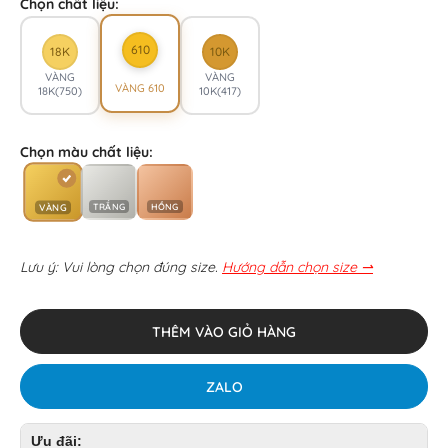
Chọn chất liệu:
610
18K
10K
VÀNG
VÀNG
VÀNG 610
18K(750)
10K(417)
Chọn màu chất liệu:
TRẮNG
HỒNG
VÀNG
Lưu ý: Vui lòng chọn đúng size.
Hướng dẫn chọn size ⇀
THÊM VÀO GIỎ HÀNG
ZALO
Ưu đãi: