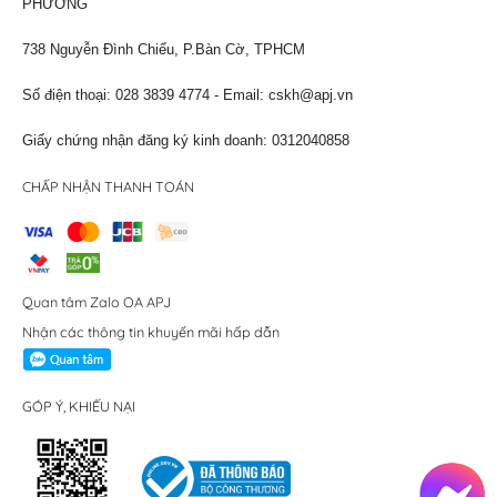
PHƯƠNG
738 Nguyễn Đình Chiểu, P.Bàn Cờ, TPHCM
Số điện thoại: 028 3839 4774 - Email:
cskh@apj.vn
Giấy chứng nhận đăng ký kinh doanh: 0312040858
CHẤP NHẬN THANH TOÁN
Quan tâm Zalo OA APJ
Nhận các thông tin khuyến mãi hấp dẫn
GÓP Ý, KHIẾU NẠI