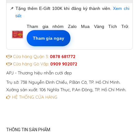
📌
Tặng thêm E-Gift 100K khi đăng ký thành viên.
Xem chi
tiết
Tham gia nhóm Zalo Mua Vàng Tích Trữ.
Tham gia ngay
Cửa hàng Quận 3:
0878 681772
Cửa hàng Gò Vấp:
0909 902072
APJ - Thương hiệu nhẫn cưới đẹp
Trụ sở: 738 Nguyễn Đình Chiểu, P.Bàn Cờ, TP. Hồ Chí Minh.
Xưởng sản xuất: 106 Nghĩa Thục, P.An Đông, TP. Hồ Chí Minh.
HỆ THỐNG CỬA HÀNG
THÔNG TIN SẢN PHẨM