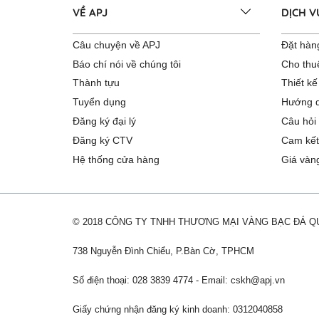
VỀ APJ
DỊCH 
Câu chuyện về APJ
Đặt hàng
Báo chí nói về chúng tôi
Cho thu
Thành tựu
Thiết kế
Tuyển dụng
Hướng d
Đăng ký đại lý
Câu hỏi
Đăng ký CTV
Cam kết
Hệ thống cửa hàng
Giá vàn
© 2018 CÔNG TY TNHH THƯƠNG MẠI VÀNG BẠC ĐÁ 
738 Nguyễn Đình Chiểu, P.Bàn Cờ, TPHCM
Số điện thoại: 028 3839 4774 - Email:
cskh@apj.vn
Giấy chứng nhận đăng ký kinh doanh: 0312040858