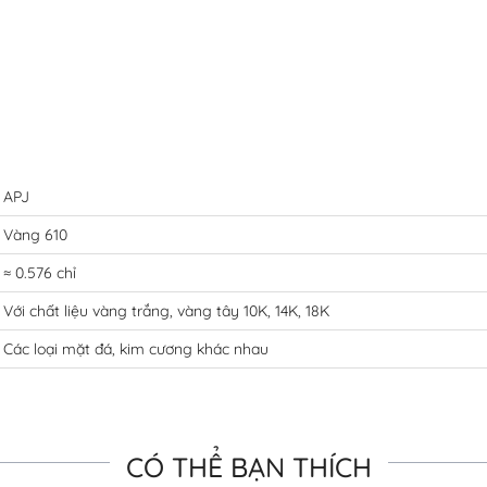
APJ
Vàng 610
≈ 0.576 chỉ
Với chất liệu vàng trắng, vàng tây 10K, 14K, 18K
Các loại mặt đá, kim cương khác nhau
CÓ THỂ BẠN THÍCH