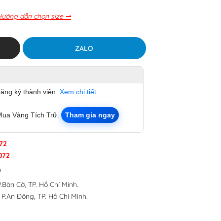
Hướng dẫn chọn size ⇀
ZALO
đăng ký thành viên.
Xem chi tiết
Mua Vàng Tích Trữ.
Tham gia ngay
72
072
p
.Bàn Cờ, TP. Hồ Chí Minh.
 P.An Đông, TP. Hồ Chí Minh.