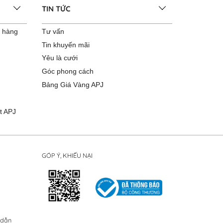
TIN TỨC
o hàng
Tư vấn
Tin khuyến mãi
Yêu là cưới
Góc phong cách
Bảng Giá Vàng APJ
t APJ
GÓP Ý, KHIẾU NẠI
 dẫn