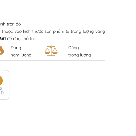
nh trọn đời
y thuộc vào kích thước sản phẩm & trọng lượng vàng
661
để được hỗ trợ
Đúng
Đúng
hàm lượng
trọng lượng
K
G
17)