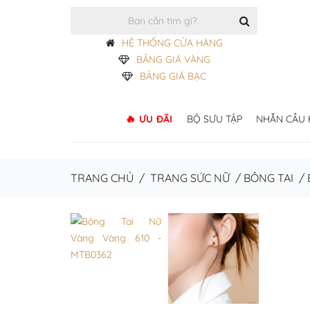
HỆ THỐNG CỬA HÀNG
BẢNG GIÁ VÀNG
BẢNG GIÁ BẠC
ƯU ĐÃI
BỘ SƯU TẬP
NHẪN CẦU
TRANG CHỦ
/
TRANG SỨC NỮ
/
BÔNG TAI
/