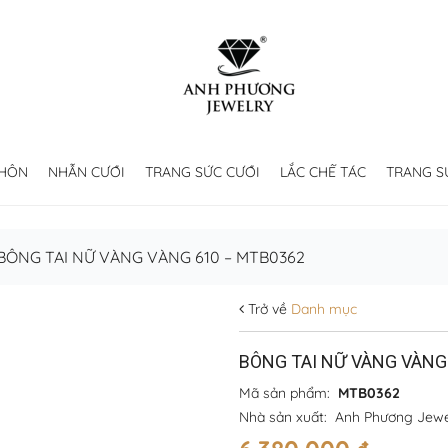
 HÔN
NHẪN CƯỚI
TRANG SỨC CƯỚI
LẮC CHẾ TÁC
TRANG S
BÔNG TAI NỮ VÀNG VÀNG 610 – MTB0362
Trở về
Danh mục
BÔNG TAI NỮ VÀNG VÀNG
Mã sản phẩm:
MTB0362
Nhà sản xuất:
Anh Phương Jewe