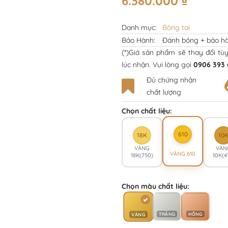
6.380.000
₫
Danh mục:
Bông tai
Bảo Hành:
Đánh bóng + bảo hà
(*)Giá sản phẩm sẽ thay đổi tù
lúc nhận. Vui lòng gọi
0906 393 
Đủ chứng nhận
chất lượng
Chọn chất liệu:
610
18K
10
VÀNG
VÀN
VÀNG 610
18K(750)
10K(4
Chọn màu chất liệu:
TRẮNG
HỒNG
VÀNG