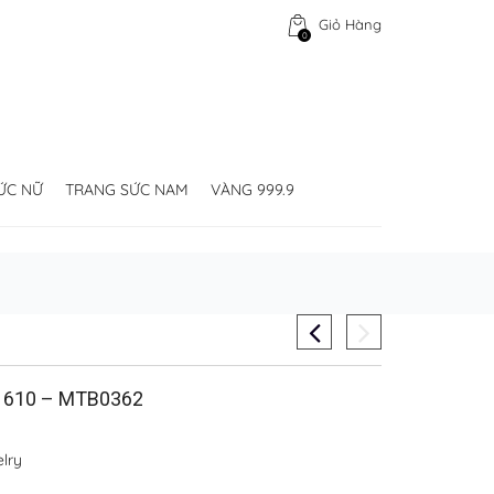
Giỏ Hàng
0
ỨC NỮ
TRANG SỨC NAM
VÀNG 999.9
 610 – MTB0362
lry