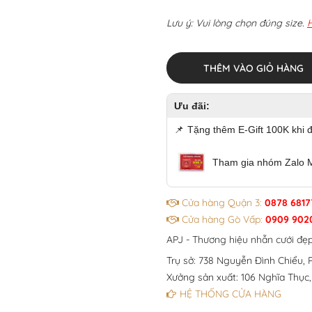
Lưu ý: Vui lòng chọn đúng size.
THÊM VÀO GIỎ HÀNG
Ưu đãi:
📌
Tặng thêm E-Gift 100K khi 
Tham gia nhóm Zalo 
Cửa hàng Quận 3:
0878 6817
Cửa hàng Gò Vấp:
0909 902
APJ - Thương hiệu nhẫn cưới đẹ
Trụ sở: 738 Nguyễn Đình Chiểu, P
Xưởng sản xuất: 106 Nghĩa Thục,
HỆ THỐNG CỬA HÀNG