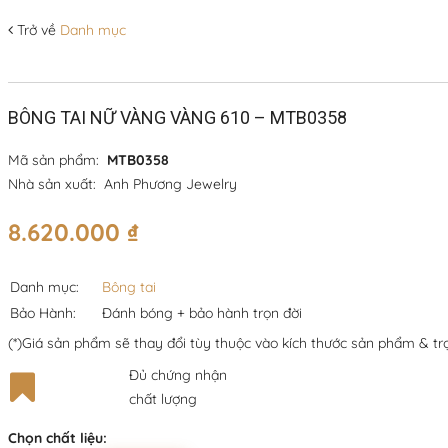
Trở về
Danh mục
BÔNG TAI NỮ VÀNG VÀNG 610 – MTB0358
Mã sản phẩm:
MTB0358
Nhà sản xuất:
Anh Phương Jewelry
8.620.000
₫
Danh mục:
Bông tai
Bảo Hành:
Đánh bóng + bảo hành trọn đời
(*)Giá sản phẩm sẽ thay đổi tùy thuộc vào kích thước sản phẩm & tr
Đủ chứng nhận
chất lượng
Chọn chất liệu: