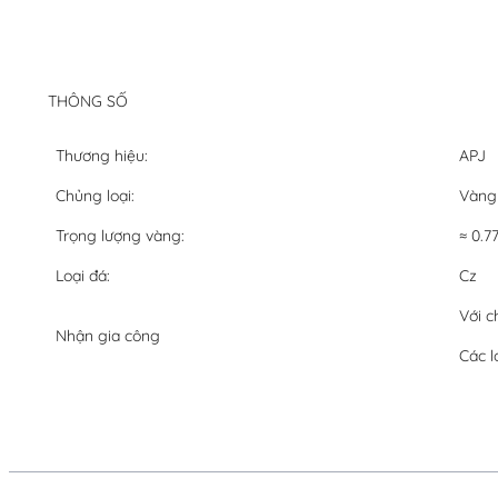
THÔNG SỐ
Thương hiệu:
APJ
Chủng loại:
Vàng
Trọng lượng vàng:
≈ 0.77
Loại đá:
Cz
Với c
Nhận gia công
Các l