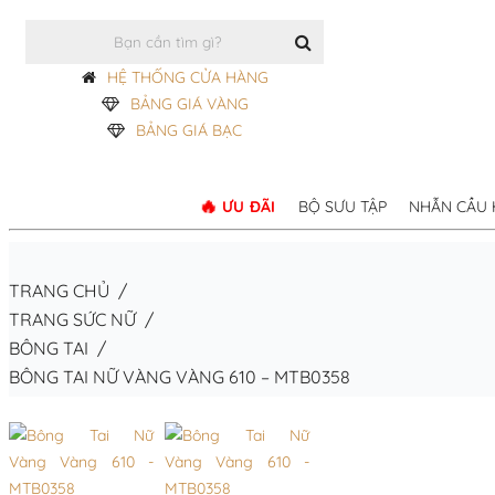
HỆ THỐNG CỬA HÀNG
BẢNG GIÁ VÀNG
BẢNG GIÁ BẠC
ƯU ĐÃI
BỘ SƯU TẬP
NHẪN CẦU
TRANG CHỦ
/
TRANG SỨC NỮ
/
BÔNG TAI
/
BÔNG TAI NỮ VÀNG VÀNG 610 – MTB0358