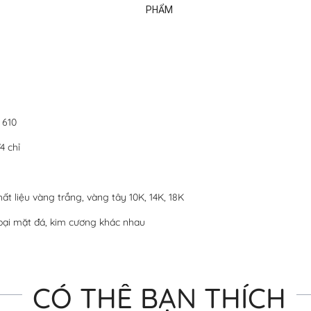
PHẨM
 610
4 chỉ
hất liệu vàng trắng, vàng tây 10K, 14K, 18K
oại mặt đá, kim cương khác nhau
CÓ THỂ BẠN THÍCH