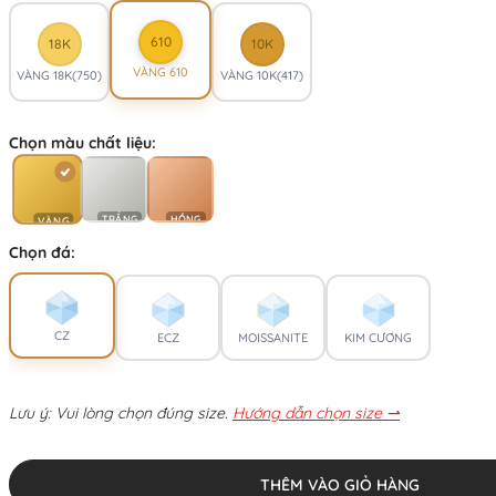
610
18K
10K
VÀNG 610
VÀNG 18K(750)
VÀNG 10K(417)
Chọn màu chất liệu:
TRẮNG
HỒNG
VÀNG
Chọn đá:
CZ
ECZ
MOISSANITE
KIM CƯƠNG
Lưu ý: Vui lòng chọn đúng size.
Hướng dẫn chọn size ⇀
THÊM VÀO GIỎ HÀNG