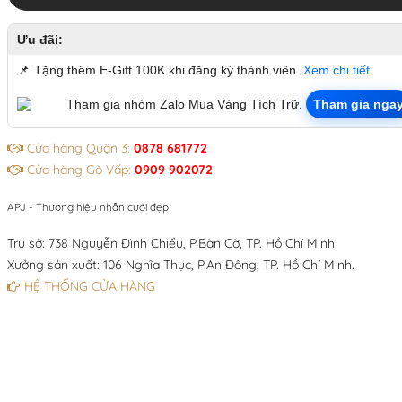
Ưu đãi:
📌
Tặng thêm E-Gift 100K khi đăng ký thành viên.
Xem chi tiết
Tham gia nhóm Zalo Mua Vàng Tích Trữ.
Tham gia nga
Cửa hàng Quận 3:
0878 681772
Cửa hàng Gò Vấp:
0909 902072
APJ - Thương hiệu nhẫn cưới đẹp
Trụ sở: 738 Nguyễn Đình Chiểu, P.Bàn Cờ, TP. Hồ Chí Minh.
Xưởng sản xuất: 106 Nghĩa Thục, P.An Đông, TP. Hồ Chí Minh.
HỆ THỐNG CỬA HÀNG