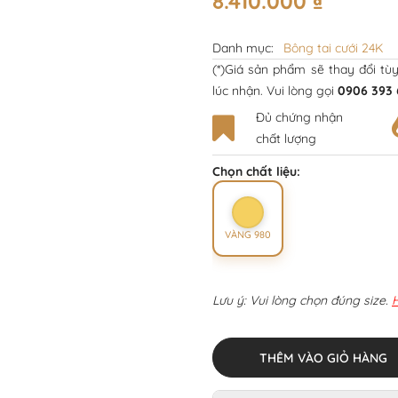
8.410.000
₫
Danh mục:
Bông tai cưới 24K
(*)Giá sản phẩm sẽ thay đổi tù
lúc nhận. Vui lòng gọi
0906 393 
Đủ chứng nhận
chất lượng
Chọn chất liệu:
VÀNG 980
Lưu ý: Vui lòng chọn đúng size.
THÊM VÀO GIỎ HÀNG