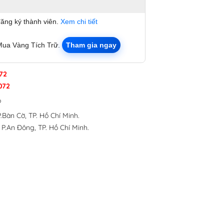
đăng ký thành viên.
Xem chi tiết
Mua Vàng Tích Trữ.
Tham gia ngay
72
072
p
.Bàn Cờ, TP. Hồ Chí Minh.
 P.An Đông, TP. Hồ Chí Minh.