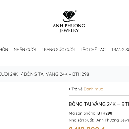
 HÔN
NHẪN CƯỚI
TRANG SỨC CƯỚI
LẮC CHẾ TÁC
TRANG S
CƯỚI 24K
/
BÔNG TAI VÀNG 24K – BTH298
Trở về
Danh mục
BÔNG TAI VÀNG 24K – B
Mã sản phẩm:
BTH298
Nhà sản xuất:
Anh Phương Jewe