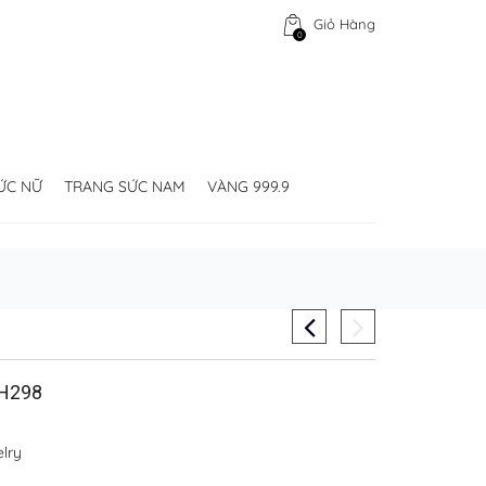
Giỏ Hàng
0
ỨC NỮ
TRANG SỨC NAM
VÀNG 999.9
TH298
lry