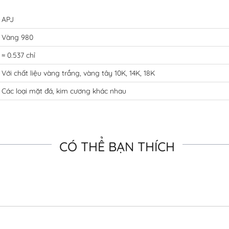
APJ
Vàng 980
≈ 0.537 chỉ
Với chất liệu vàng trắng, vàng tây 10K, 14K, 18K
Các loại mặt đá, kim cương khác nhau
CÓ THỂ BẠN THÍCH