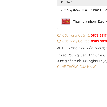
Ưu đãi:
📌
Tặng thêm E-Gift 100K khi 
Tham gia nhóm Zalo 
Cửa hàng Quận 3:
0878 6817
Cửa hàng Gò Vấp:
0909 902
APJ - Thương hiệu nhẫn cưới đẹ
Trụ sở: 738 Nguyễn Đình Chiểu, P
Xưởng sản xuất: 106 Nghĩa Thục,
HỆ THỐNG CỬA HÀNG