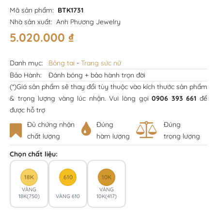
Mã sản phẩm:
BTK1731
Nhà sản xuất:
Anh Phương Jewelry
5.020.000
₫
Danh mục:
Bông tai
-
Trang sức nữ
Bảo Hành:
Đánh bóng + bảo hành trọn đời
(*)Giá sản phẩm sẽ thay đổi tùy thuộc vào kích thước sản phẩm
& trọng lượng vàng lúc nhận. Vui lòng gọi
0906 393 661
để
được hỗ trợ
Đủ chứng nhận
Đúng
Đúng
chất lượng
hàm lượng
trọng lượng
Chọn chất liệu:
18K
610
10K
VÀNG
VÀNG
18K(750)
VÀNG 610
10K(417)