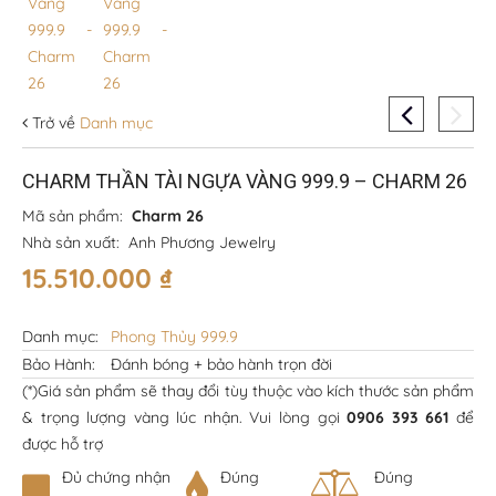
Trở về
Danh mục
CHARM THẦN TÀI NGỰA VÀNG 999.9 – CHARM 26
Mã sản phẩm:
Charm 26
Nhà sản xuất:
Anh Phương Jewelry
15.510.000
₫
Danh mục:
Phong Thủy 999.9
Bảo Hành:
Đánh bóng + bảo hành trọn đời
(*)Giá sản phẩm sẽ thay đổi tùy thuộc vào kích thước sản phẩm
& trọng lượng vàng lúc nhận. Vui lòng gọi
0906 393 661
để
được hỗ trợ
Đủ chứng nhận
Đúng
Đúng