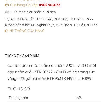
Cửa hàng Gò Vấp:
0909 902072
APJ - Thương hiệu nhẫn cưới đẹp
Trụ sở: 738 Nguyễn Đình Chiểu, P.Bàn Cờ, TP. Hồ Chí Minh.
Xưởng sản xuất: 106 Nghĩa Thục, P.An Đông, TP. Hồ Chí Minh.
HỆ THỐNG CỬA HÀNG
THÔNG TIN SẢN PHẨM
Combo gồm một nhẫn cầu hôn NU01 – 750 Đ một
cặp nhẫn cưới MTNC0377 – 610 Đ và bộ trang sức
vàng cưới gồm 3 món BTH953 DCH922 LTH899
THÔNG SỐ
Thương hiệu:
APJ