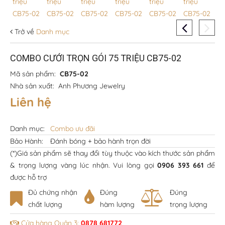
Trở về
Danh mục
COMBO CƯỚI TRỌN GÓI 75 TRIỆU CB75-02
Mã sản phẩm:
CB75-02
Nhà sản xuất:
Anh Phương Jewelry
Liên hệ
Danh mục:
Combo ưu đãi
Bảo Hành:
Đánh bóng + bảo hành trọn đời
(*)Giá sản phẩm sẽ thay đổi tùy thuộc vào kích thước sản phẩm
& trọng lượng vàng lúc nhận. Vui lòng gọi
0906 393 661
để
được hỗ trợ
Đủ chứng nhận
Đúng
Đúng
chất lượng
hàm lượng
trọng lượng
Cửa hàng Quận 3:
0878 681772