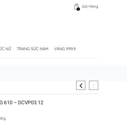
Giỏ Hàng
0
ỨC NỮ
TRANG SỨC NAM
VÀNG 999.9
 610 – DCVP03.12
lry