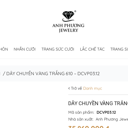
 HÔN
NHẪN CƯỚI
TRANG SỨC CƯỚI
LẮC CHẾ TÁC
TRANG S
N
/
DÂY CHUYỀN VÀNG TRẮNG 610 – DCVP03.12
Trở về
Danh mục
DÂY CHUYỀN VÀNG TRẮNG
Mã sản phẩm:
DCVP03.12
Nhà sản xuất:
Anh Phương Jewe