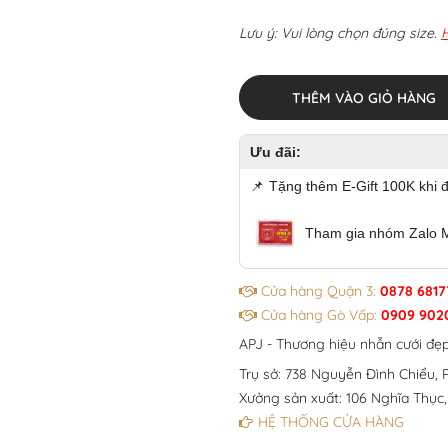
Lưu ý: Vui lòng chọn đúng size.
THÊM VÀO GIỎ HÀNG
Ưu đãi:
📌
Tặng thêm E-Gift 100K khi 
Tham gia nhóm Zalo 
Cửa hàng Quận 3:
0878 6817
Cửa hàng Gò Vấp:
0909 902
APJ - Thương hiệu nhẫn cưới đẹ
Trụ sở: 738 Nguyễn Đình Chiểu, P
Xưởng sản xuất: 106 Nghĩa Thục,
HỆ THỐNG CỬA HÀNG