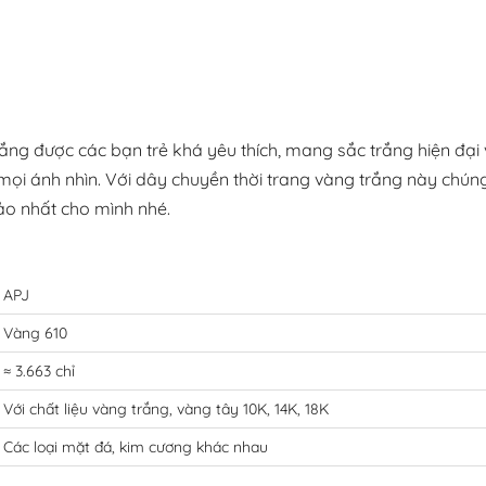
ng được các bạn trẻ khá yêu thích, mang sắc trắng hiện đại
 mọi ánh nhìn. Với dây chuyền thời trang vàng trắng này chúng
ảo nhất cho mình nhé.
APJ
Vàng 610
≈ 3.663 chỉ
Với chất liệu vàng trắng, vàng tây 10K, 14K, 18K
Các loại mặt đá, kim cương khác nhau