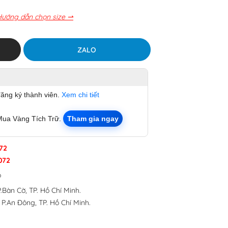
Hướng dẫn chọn size ⇀
ZALO
đăng ký thành viên.
Xem chi tiết
Mua Vàng Tích Trữ.
Tham gia ngay
72
072
p
.Bàn Cờ, TP. Hồ Chí Minh.
 P.An Đông, TP. Hồ Chí Minh.