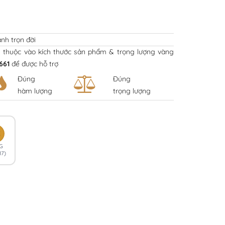
nh trọn đời
y thuộc vào kích thước sản phẩm & trọng lượng vàng
661
để được hỗ trợ
Đúng
Đúng
hàm lượng
trọng lượng
K
G
17)