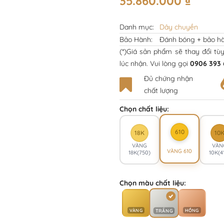
35.860.000
₫
Danh mục:
Dây chuyền
Bảo Hành:
Đánh bóng + bảo hà
(*)Giá sản phẩm sẽ thay đổi tù
lúc nhận. Vui lòng gọi
0906 393 
Đủ chứng nhận
chất lượng
Chọn chất liệu:
610
18K
10
VÀNG
VÀN
VÀNG 610
18K(750)
10K(4
Chọn màu chất liệu:
VÀNG
HỒNG
TRẮNG