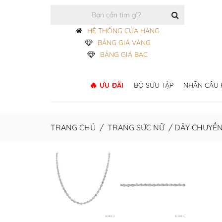
HỆ THỐNG CỬA HÀNG
BẢNG GIÁ VÀNG
BẢNG GIÁ BẠC
ƯU ĐÃI
BỘ SƯU TẬP
NHẪN CẦU
TRANG CHỦ
/
TRANG SỨC NỮ
/
DÂY CHUYỀ