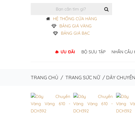
HỆ THỐNG CỬA HÀNG
BẢNG GIÁ VÀNG
BẢNG GIÁ BẠC
ƯU ĐÃI
BỘ SƯU TẬP
NHẪN CẦU
TRANG CHỦ
/
TRANG SỨC NỮ
/
DÂY CHUYỀ