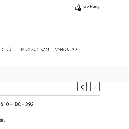
Giỏ Hàng
0
ỨC NỮ
TRANG SỨC NAM
VÀNG 999.9
610 – DCH392
lry