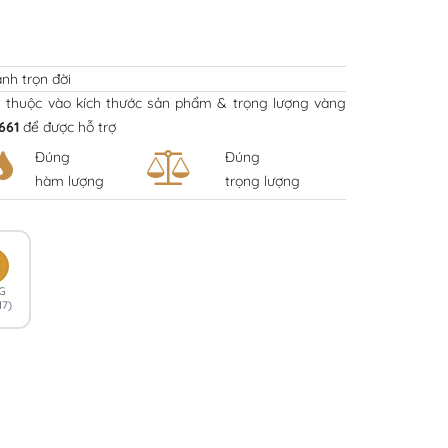
nh trọn đời
y thuộc vào kích thước sản phẩm & trọng lượng vàng
661
để được hỗ trợ
Đúng
Đúng
hàm lượng
trọng lượng
K
G
17)