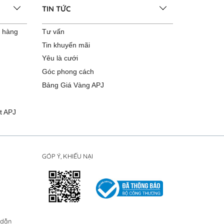
TIN TỨC
o hàng
Tư vấn
Tin khuyến mãi
Yêu là cưới
Góc phong cách
Bảng Giá Vàng APJ
t APJ
GÓP Ý, KHIẾU NẠI
 dẫn