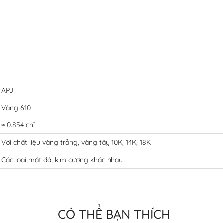
APJ
Vàng 610
≈ 0.854 chỉ
Với chất liệu vàng trắng, vàng tây 10K, 14K, 18K
Các loại mặt đá, kim cương khác nhau
CÓ THỂ BẠN THÍCH