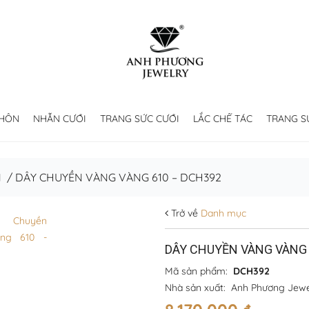
 HÔN
NHẪN CƯỚI
TRANG SỨC CƯỚI
LẮC CHẾ TÁC
TRANG S
N
/
DÂY CHUYỀN VÀNG VÀNG 610 – DCH392
Trở về
Danh mục
DÂY CHUYỀN VÀNG VÀNG 
Mã sản phẩm:
DCH392
Nhà sản xuất:
Anh Phương Jewe