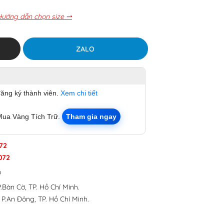
Hướng dẫn chọn size ⇀
ZALO
đăng ký thành viên.
Xem chi tiết
Mua Vàng Tích Trữ.
Tham gia ngay
72
072
p
.Bàn Cờ, TP. Hồ Chí Minh.
 P.An Đông, TP. Hồ Chí Minh.