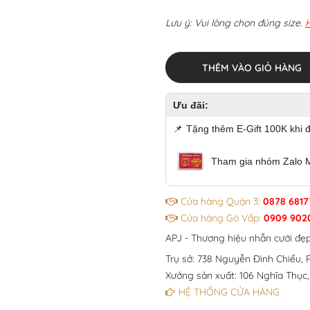
Lưu ý: Vui lòng chọn đúng size.
THÊM VÀO GIỎ HÀNG
Ưu đãi:
📌
Tặng thêm E-Gift 100K khi 
Tham gia nhóm Zalo 
Cửa hàng Quận 3:
0878 6817
Cửa hàng Gò Vấp:
0909 902
APJ - Thương hiệu nhẫn cưới đẹ
Trụ sở: 738 Nguyễn Đình Chiểu, P
Xưởng sản xuất: 106 Nghĩa Thục,
HỆ THỐNG CỬA HÀNG