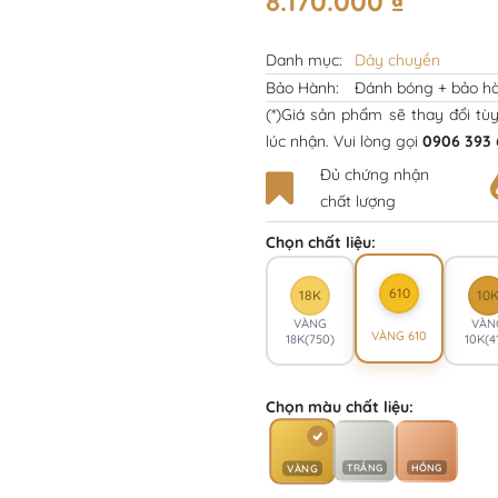
8.170.000
₫
Danh mục:
Dây chuyền
Bảo Hành:
Đánh bóng + bảo hà
(*)Giá sản phẩm sẽ thay đổi tù
lúc nhận. Vui lòng gọi
0906 393 
Đủ chứng nhận
chất lượng
Chọn chất liệu:
610
18K
10
VÀNG
VÀN
VÀNG 610
18K(750)
10K(4
Chọn màu chất liệu:
TRẮNG
HỒNG
VÀNG