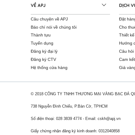
VỀ APJ
DỊCH 
Câu chuyện về APJ
Đặt hàng
Báo chí nói về chúng tôi
Cho thu
Thành tựu
Thiết kế
Tuyển dụng
Hướng d
Đăng ký đại lý
Câu hỏi
Đăng ký CTV
Cam kết
Hệ thống cửa hàng
Giá vàn
© 2018 CÔNG TY TNHH THƯƠNG MẠI VÀNG BẠC ĐÁ 
738 Nguyễn Đình Chiểu, P.Bàn Cờ, TPHCM
Số điện thoại: 028 3839 4774 - Email:
cskh@apj.vn
Giấy chứng nhận đăng ký kinh doanh: 0312040858