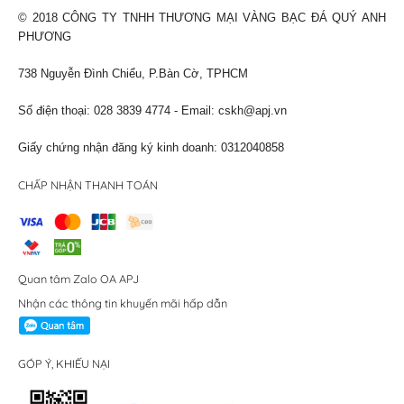
© 2018 CÔNG TY TNHH THƯƠNG MẠI VÀNG BẠC ĐÁ QUÝ ANH
PHƯƠNG
738 Nguyễn Đình Chiểu, P.Bàn Cờ, TPHCM
Số điện thoại: 028 3839 4774 - Email:
cskh@apj.vn
Giấy chứng nhận đăng ký kinh doanh: 0312040858
CHẤP NHẬN THANH TOÁN
Quan tâm Zalo OA APJ
Nhận các thông tin khuyến mãi hấp dẫn
GÓP Ý, KHIẾU NẠI