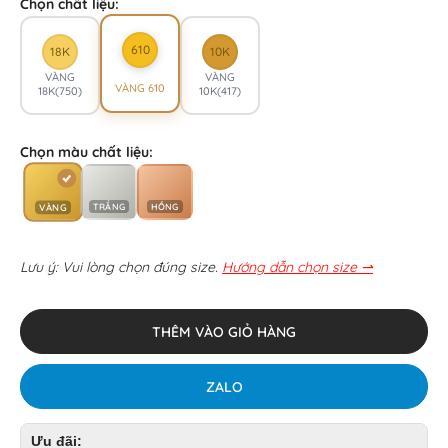
Chọn chất liệu:
610
18K
10K
VÀNG
VÀNG
VÀNG 610
18K(750)
10K(417)
Chọn màu chất liệu:
TRẮNG
HỒNG
VÀNG
Lưu ý: Vui lòng chọn đúng size.
Hướng dẫn chọn size ⇀
THÊM VÀO GIỎ HÀNG
ZALO
Ưu đãi: