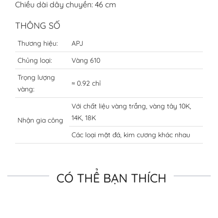
Chiều dài dây chuyền: 46 cm
THÔNG SỐ
Thương hiệu:
APJ
Chủng loại:
Vàng 610
Trọng lượng
≈ 0.92 chỉ
vàng:
Với chất liệu vàng trắng, vàng tây 10K,
14K, 18K
Nhận gia công
Các loại mặt đá, kim cương khác nhau
CÓ THỂ BẠN THÍCH