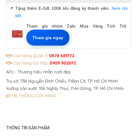
📌
Tặng thêm E-Gift 100K khi đăng ký thành viên.
Xem chi
tiết
Tham gia nhóm Zalo Mua Vàng Tích Trữ.
Tham gia ngay
Cửa hàng Quận 3:
0878 681772
Cửa hàng Gò Vấp:
0909 902072
APJ - Thương hiệu nhẫn cưới đẹp
Trụ sở: 738 Nguyễn Đình Chiểu, P.Bàn Cờ, TP. Hồ Chí Minh.
Xưởng sản xuất: 106 Nghĩa Thục, P.An Đông, TP. Hồ Chí Minh.
HỆ THỐNG CỬA HÀNG
THÔNG TIN SẢN PHẨM