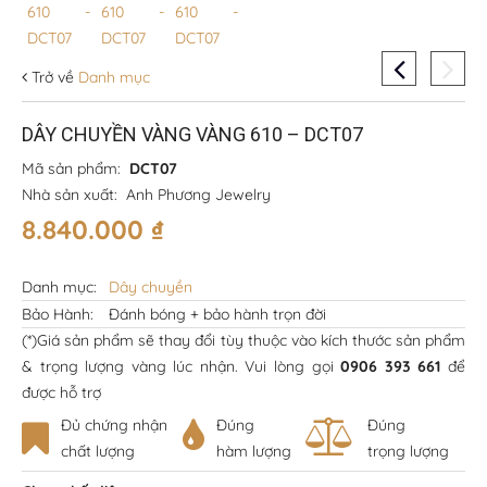
Trở về
Danh mục
DÂY CHUYỀN VÀNG VÀNG 610 – DCT07
Mã sản phẩm:
DCT07
Nhà sản xuất:
Anh Phương Jewelry
8.840.000
₫
Danh mục:
Dây chuyền
Bảo Hành:
Đánh bóng + bảo hành trọn đời
(*)Giá sản phẩm sẽ thay đổi tùy thuộc vào kích thước sản phẩm
& trọng lượng vàng lúc nhận. Vui lòng gọi
0906 393 661
để
được hỗ trợ
Đủ chứng nhận
Đúng
Đúng
chất lượng
hàm lượng
trọng lượng