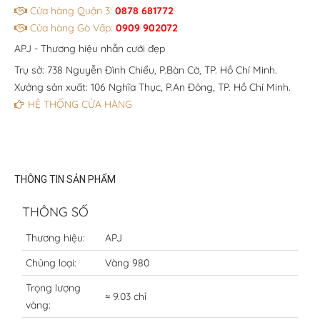
Cửa hàng Quận 3:
0878 681772
Cửa hàng Gò Vấp:
0909 902072
APJ - Thương hiệu nhẫn cưới đẹp
Trụ sở: 738 Nguyễn Đình Chiểu, P.Bàn Cờ, TP. Hồ Chí Minh.
Xưởng sản xuất: 106 Nghĩa Thục, P.An Đông, TP. Hồ Chí Minh.
HỆ THỐNG CỬA HÀNG
THÔNG TIN SẢN PHẨM
THÔNG SỐ
Thương hiệu:
APJ
Chủng loại:
Vàng 980
Trọng lượng
≈ 9.03 chỉ
vàng: