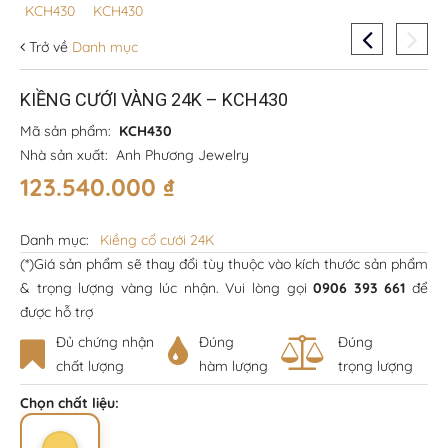
Trở về
Danh mục
KIỀNG CƯỚI VÀNG 24K – KCH430
Mã sản phẩm:
KCH430
Nhà sản xuất:
Anh Phương Jewelry
123.540.000
₫
Danh mục:
Kiềng cổ cưới 24K
(*)Giá sản phẩm sẽ thay đổi tùy thuộc vào kích thước sản phẩm
& trọng lượng vàng lúc nhận. Vui lòng gọi
0906 393 661
để
được hỗ trợ
Đủ chứng nhận
Đúng
Đúng
chất lượng
hàm lượng
trọng lượng
Chọn chất liệu: