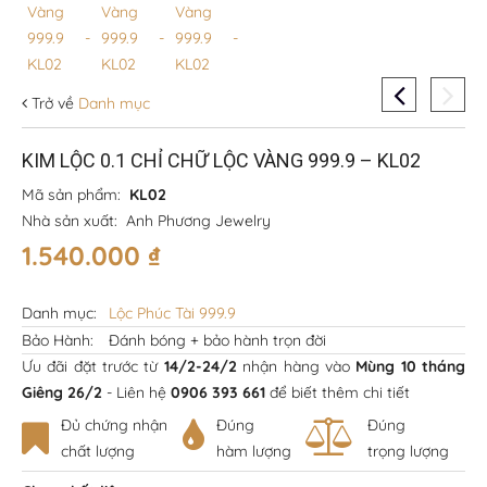
Trở về
Danh mục
KIM LỘC 0.1 CHỈ CHỮ LỘC VÀNG 999.9 – KL02
Mã sản phẩm:
KL02
Nhà sản xuất:
Anh Phương Jewelry
1.540.000
₫
Danh mục:
Lộc Phúc Tài 999.9
Bảo Hành:
Đánh bóng + bảo hành trọn đời
Ưu đãi đặt trước từ
14/2-24/2
nhận hàng vào
Mùng 10 tháng
Giêng 26/2
- Liên hệ
0906 393 661
để biết thêm chi tiết
Đủ chứng nhận
Đúng
Đúng
chất lượng
hàm lượng
trọng lượng