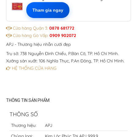
Tham gia ngay
Cửa hàng Quận 3:
0878 681772
Cửa hàng Gò Vấp:
0909 902072
APJ - Thương hiệu nhẫn cưới đẹp
Trụ sở: 738 Nguyễn Đình Chiểu, P.Bàn Cờ, TP. Hồ Chí Minh.
Xưởng sản xuất: 106 Nghĩa Thục, P.An Đông, TP. Hồ Chí Minh.
HỆ THỐNG CỬA HÀNG
THÔNG TIN SẢN PHẨM
THÔNG SỐ
Thương hiệu:
APJ
Chủng loại:
Kim Lộc Phúc Tài APJ 999.9