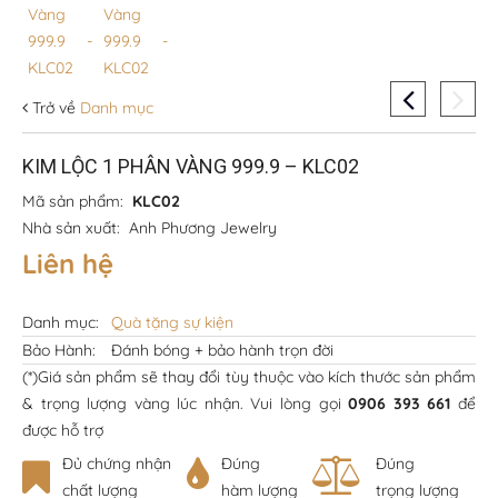
Trở về
Danh mục
KIM LỘC 1 PHÂN VÀNG 999.9 – KLC02
Mã sản phẩm:
KLC02
Nhà sản xuất:
Anh Phương Jewelry
Liên hệ
Danh mục:
Quà tặng sự kiện
Bảo Hành:
Đánh bóng + bảo hành trọn đời
(*)Giá sản phẩm sẽ thay đổi tùy thuộc vào kích thước sản phẩm
& trọng lượng vàng lúc nhận. Vui lòng gọi
0906 393 661
để
được hỗ trợ
Đủ chứng nhận
Đúng
Đúng
chất lượng
hàm lượng
trọng lượng