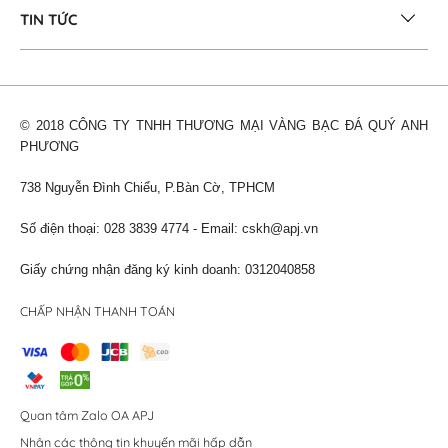
TIN TỨC
© 2018 CÔNG TY TNHH THƯƠNG MẠI VÀNG BẠC ĐÁ QUÝ ANH
PHƯƠNG
738 Nguyễn Đình Chiểu, P.Bàn Cờ, TPHCM
Số điện thoại: 028 3839 4774 - Email:
cskh@apj.vn
Giấy chứng nhận đăng ký kinh doanh: 0312040858
CHẤP NHẬN THANH TOÁN
Quan tâm Zalo OA APJ
Nhận các thông tin khuyến mãi hấp dẫn