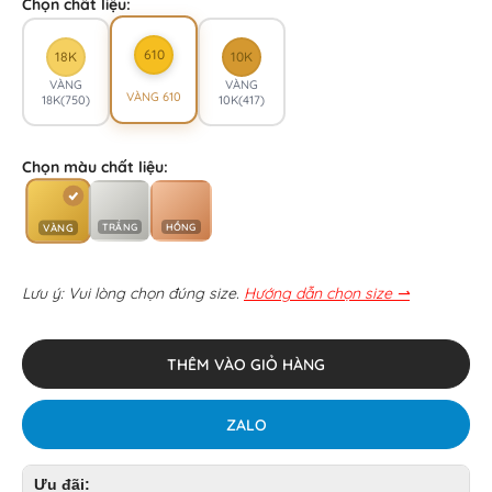
Chọn chất liệu:
610
18K
10K
VÀNG
VÀNG
VÀNG 610
18K(750)
10K(417)
Chọn màu chất liệu:
TRẮNG
HỒNG
VÀNG
Lưu ý: Vui lòng chọn đúng size.
Hướng dẫn chọn size ⇀
THÊM VÀO GIỎ HÀNG
ZALO
Ưu đãi: