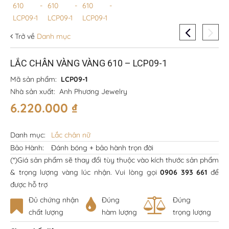
Trở về
Danh mục
LẮC CHÂN VÀNG VÀNG 610 – LCP09-1
Mã sản phẩm:
LCP09-1
Nhà sản xuất:
Anh Phương Jewelry
6.220.000
₫
Danh mục:
Lắc chân nữ
Bảo Hành:
Đánh bóng + bảo hành trọn đời
(*)Giá sản phẩm sẽ thay đổi tùy thuộc vào kích thước sản phẩm
& trọng lượng vàng lúc nhận. Vui lòng gọi
0906 393 661
để
được hỗ trợ
Đủ chứng nhận
Đúng
Đúng
chất lượng
hàm lượng
trọng lượng