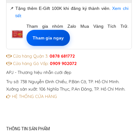
📌
Tặng thêm E-Gift 100K khi đăng ký thành viên.
Xem chi
tiết
Tham gia nhóm Zalo Mua Vàng Tích Trữ.
Tham gia ngay
Cửa hàng Quận 3:
0878 681772
Cửa hàng Gò Vấp:
0909 902072
APJ - Thương hiệu nhẫn cưới đẹp
Trụ sở: 738 Nguyễn Đình Chiểu, P.Bàn Cờ, TP. Hồ Chí Minh.
Xưởng sản xuất: 106 Nghĩa Thục, P.An Đông, TP. Hồ Chí Minh.
HỆ THỐNG CỬA HÀNG
THÔNG TIN SẢN PHẨM