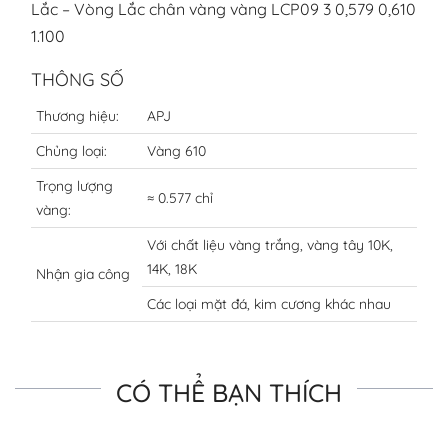
Lắc – Vòng Lắc chân vàng vàng LCP09 3 0,579 0,610
1.100
THÔNG SỐ
Thương hiệu:
APJ
Chủng loại:
Vàng 610
Trọng lượng
≈ 0.577 chỉ
vàng:
Với chất liệu vàng trắng, vàng tây 10K,
14K, 18K
Nhận gia công
Các loại mặt đá, kim cương khác nhau
CÓ THỂ BẠN THÍCH