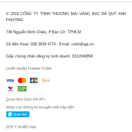
© 2018 CÔNG TY TNHH THƯƠNG MẠI VÀNG BẠC ĐÁ QUÝ ANH
PHƯƠNG
738 Nguyễn Đình Chiểu, P.Bàn Cờ, TPHCM
Số điện thoại: 028 3839 4774 - Email:
cskh@apj.vn
Giấy chứng nhận đăng ký kinh doanh: 0312040858
CHẤP NHẬN THANH TOÁN
Quan tâm Zalo OA APJ
Nhận các thông tin khuyến mãi hấp dẫn
GÓP Ý, KHIẾU NẠI