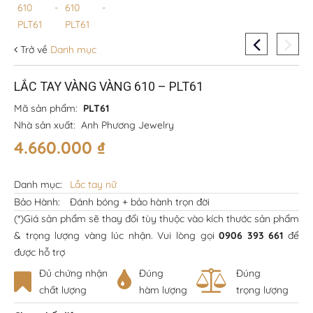
Trở về
Danh mục
LẮC TAY VÀNG VÀNG 610 – PLT61
Mã sản phẩm:
PLT61
Nhà sản xuất:
Anh Phương Jewelry
4.660.000
₫
Danh mục:
Lắc tay nữ
Bảo Hành:
Đánh bóng + bảo hành trọn đời
(*)Giá sản phẩm sẽ thay đổi tùy thuộc vào kích thước sản phẩm
& trọng lượng vàng lúc nhận. Vui lòng gọi
0906 393 661
để
được hỗ trợ
Đủ chứng nhận
Đúng
Đúng
chất lượng
hàm lượng
trọng lượng