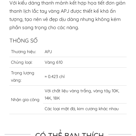
Với kiểu dáng thanh mảnh kết hợp họa tiết đơn giản
thanh lịch lắc tay vàng APJ được thiết kế khá ấn
tượng, tạo nên vẻ đẹp dịu dàng nhưng không kém
phần sang trọng cho các nàng.
THÔNG SỐ
Thương hiệu:
APJ
Chủng loại:
Vàng 610
Trọng lượng
≈ 0.423 chỉ
vàng:
Với chất liệu vàng trắng, vàng tây 10K,
14K, 18K
Nhận gia công
Các loại mặt đá, kim cương khác nhau
CÓ THỂ BẠN THÍCH