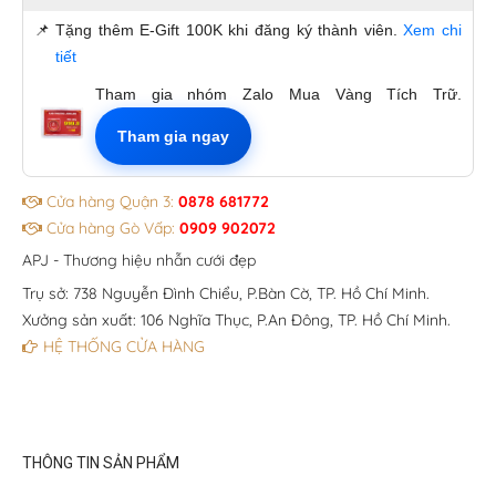
📌
Tặng thêm E-Gift 100K khi đăng ký thành viên.
Xem chi
tiết
Tham gia nhóm Zalo Mua Vàng Tích Trữ.
Tham gia ngay
Cửa hàng Quận 3:
0878 681772
Cửa hàng Gò Vấp:
0909 902072
APJ - Thương hiệu nhẫn cưới đẹp
Trụ sở: 738 Nguyễn Đình Chiểu, P.Bàn Cờ, TP. Hồ Chí Minh.
Xưởng sản xuất: 106 Nghĩa Thục, P.An Đông, TP. Hồ Chí Minh.
HỆ THỐNG CỬA HÀNG
THÔNG TIN SẢN PHẨM