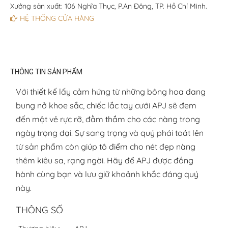
Xưởng sản xuất: 106 Nghĩa Thục, P.An Đông, TP. Hồ Chí Minh.
HỆ THỐNG CỬA HÀNG
THÔNG TIN SẢN PHẨM
Với thiết kế lấy cảm hứng từ những bông hoa đang
bung nở khoe sắc, chiếc lắc tay cưới APJ sẽ đem
đến một vẻ rực rỡ, đằm thắm cho các nàng trong
ngày trọng đại. Sự sang trọng và quý phái toát lên
từ sản phẩm còn giúp tô điểm cho nét đẹp nàng
thêm kiêu sa, rạng ngời. Hãy để APJ được đồng
hành cùng bạn và lưu giữ khoảnh khắc đáng quý
này.
THÔNG SỐ