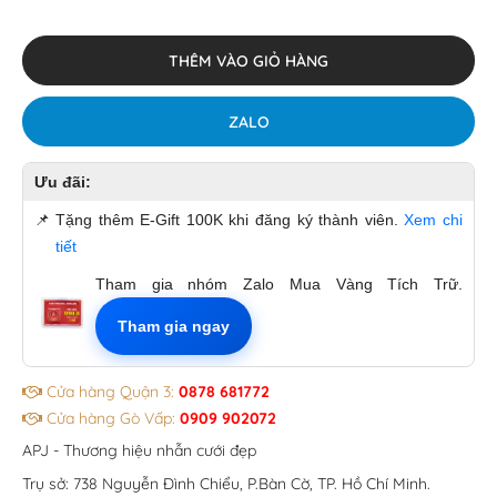
THÊM VÀO GIỎ HÀNG
ZALO
Ưu đãi:
📌
Tặng thêm E-Gift 100K khi đăng ký thành viên.
Xem chi
tiết
Tham gia nhóm Zalo Mua Vàng Tích Trữ.
Tham gia ngay
Cửa hàng Quận 3:
0878 681772
Cửa hàng Gò Vấp:
0909 902072
APJ - Thương hiệu nhẫn cưới đẹp
Trụ sở: 738 Nguyễn Đình Chiểu, P.Bàn Cờ, TP. Hồ Chí Minh.