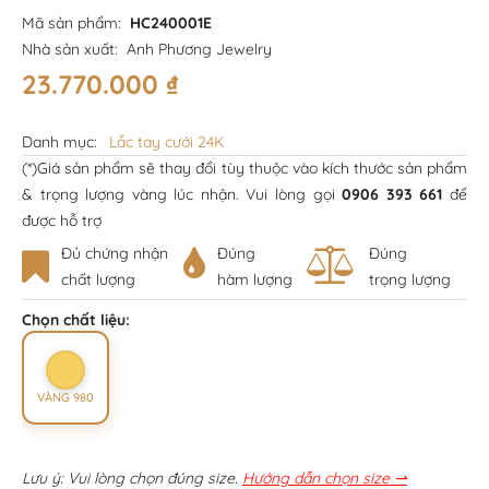
Mã sản phẩm:
HC240001E
Nhà sản xuất:
Anh Phương Jewelry
23.770.000
₫
Danh mục:
Lắc tay cưới 24K
(*)Giá sản phẩm sẽ thay đổi tùy thuộc vào kích thước sản phẩm
& trọng lượng vàng lúc nhận. Vui lòng gọi
0906 393 661
để
được hỗ trợ
Đủ chứng nhận
Đúng
Đúng
chất lượng
hàm lượng
trọng lượng
Chọn chất liệu:
VÀNG 980
Lưu ý: Vui lòng chọn đúng size.
Hướng dẫn chọn size ⇀