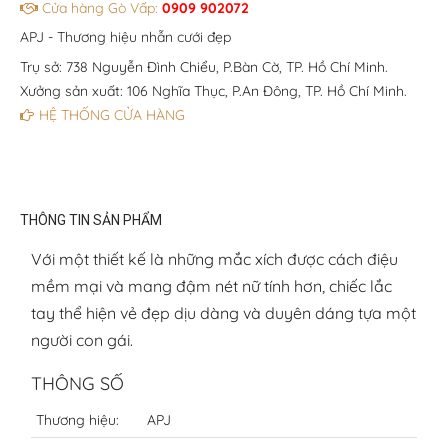
Cửa hàng Gò Vấp:
0909 902072
APJ - Thương hiệu nhẫn cưới đẹp
Trụ sở: 738 Nguyễn Đình Chiểu, P.Bàn Cờ, TP. Hồ Chí Minh.
Xưởng sản xuất: 106 Nghĩa Thục, P.An Đông, TP. Hồ Chí Minh.
HỆ THỐNG CỬA HÀNG
THÔNG TIN SẢN PHẨM
Với một thiết kế là những mắc xích được cách điệu
mềm mại và mang đậm nét nữ tính hơn, chiếc lắc
tay thể hiện vẻ đẹp dịu dàng và duyên dáng tựa một
người con gái.
THÔNG SỐ
Thương hiệu:
APJ