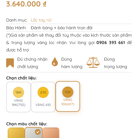
3.640.000
₫
Danh mục:
Lắc tay nữ
Bảo Hành:
Đánh bóng + bảo hành trọn đời
(*)Giá sản phẩm sẽ thay đổi tùy thuộc vào kích thước sản phẩm
& trọng lượng vàng lúc nhận. Vui lòng gọi
0906 393 661
để
được hỗ trợ
Đủ chứng nhận
Đúng
Đúng
chất lượng
hàm lượng
trọng lượng
Chọn chất liệu:
10K
18K
610
VÀNG
VÀNG
10K(417)
18K(750)
VÀNG 610
Chọn màu chất liệu: