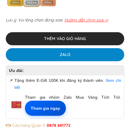
VÀNG
HỒNG
TRẮNG
Lưu ý: Vui lòng chọn đúng size.
Hướng dẫn chọn size ⇀
THÊM VÀO GIỎ HÀNG
ZALO
Ưu đãi:
📌
Tặng thêm E-Gift 100K khi đăng ký thành viên.
Xem chi
tiết
Tham gia nhóm Zalo Mua Vàng Tích Trữ.
Tham gia ngay
Cửa hàng Quận 3:
0878 681772