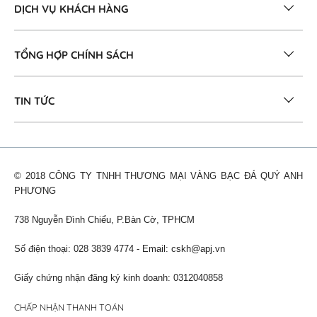
DỊCH VỤ KHÁCH HÀNG
TỔNG HỢP CHÍNH SÁCH
TIN TỨC
© 2018 CÔNG TY TNHH THƯƠNG MẠI VÀNG BẠC ĐÁ QUÝ ANH
PHƯƠNG
738 Nguyễn Đình Chiểu, P.Bàn Cờ, TPHCM
Số điện thoại: 028 3839 4774 - Email:
cskh@apj.vn
Giấy chứng nhận đăng ký kinh doanh: 0312040858
CHẤP NHẬN THANH TOÁN