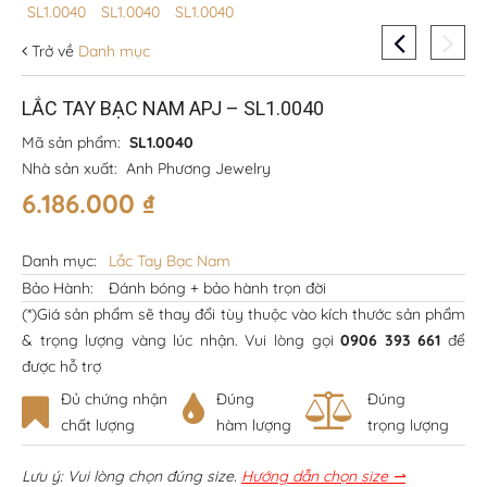
Trở về
Danh mục
LẮC TAY BẠC NAM APJ – SL1.0040
Mã sản phẩm:
SL1.0040
Nhà sản xuất:
Anh Phương Jewelry
6.186.000
₫
Danh mục:
Lắc Tay Bạc Nam
Bảo Hành:
Đánh bóng + bảo hành trọn đời
(*)Giá sản phẩm sẽ thay đổi tùy thuộc vào kích thước sản phẩm
& trọng lượng vàng lúc nhận. Vui lòng gọi
0906 393 661
để
được hỗ trợ
Đủ chứng nhận
Đúng
Đúng
chất lượng
hàm lượng
trọng lượng
Lưu ý: Vui lòng chọn đúng size.
Hướng dẫn chọn size ⇀