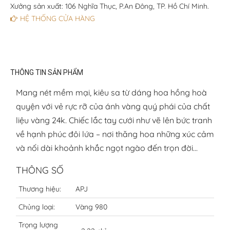
Xưởng sản xuất: 106 Nghĩa Thục, P.An Đông, TP. Hồ Chí Minh.
HỆ THỐNG CỬA HÀNG
THÔNG TIN SẢN PHẨM
Mang nét mềm mại, kiêu sa từ dáng hoa hồng hoà
quyện với vẻ rực rỡ của ánh vàng quý phái của chất
liệu vàng 24k. Chiếc lắc tay cưới như vẽ lên bức tranh
về hạnh phúc đôi lứa – nơi thăng hoa những xúc cảm
và nối dài khoảnh khắc ngọt ngào đến trọn đời…
THÔNG SỐ
Thương hiệu:
APJ
Chủng loại:
Vàng 980
Trọng lượng