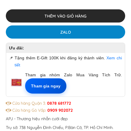
THÊM VÀO GIỎ HÀNG
ZALO
Ưu đãi:
📌
Tặng thêm E-Gift 100K khi đăng ký thành viên.
Xem chi
tiết
Tham gia nhóm Zalo Mua Vàng Tích Trữ.
Tham gia ngay
Cửa hàng Quận 3:
0878 681772
Cửa hàng Gò Vấp:
0909 902072
APJ - Thương hiệu nhẫn cưới đẹp
Trụ sở: 738 Nguyễn Đình Chiểu, P.Bàn Cờ, TP. Hồ Chí Minh.