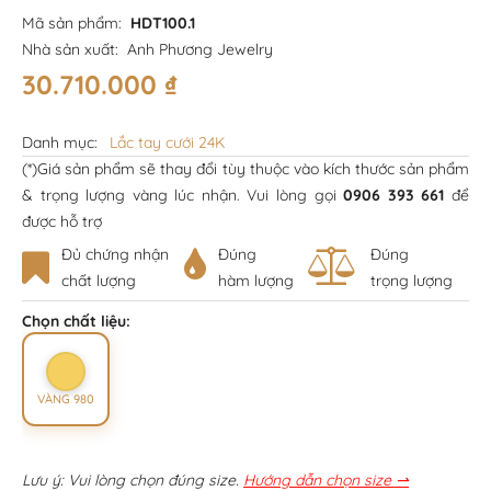
Mã sản phẩm:
HDT100.1
Nhà sản xuất:
Anh Phương Jewelry
30.710.000
₫
Danh mục:
Lắc tay cưới 24K
(*)Giá sản phẩm sẽ thay đổi tùy thuộc vào kích thước sản phẩm
& trọng lượng vàng lúc nhận. Vui lòng gọi
0906 393 661
để
được hỗ trợ
Đủ chứng nhận
Đúng
Đúng
chất lượng
hàm lượng
trọng lượng
Chọn chất liệu:
VÀNG 980
Lưu ý: Vui lòng chọn đúng size.
Hướng dẫn chọn size ⇀