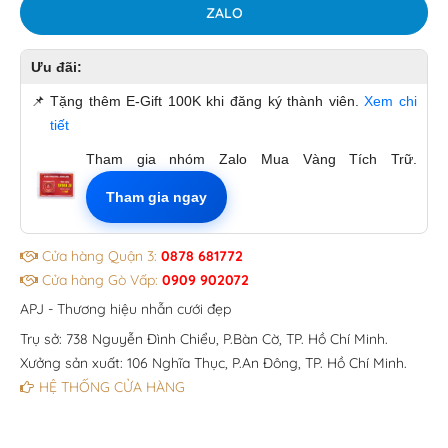
ZALO
Ưu đãi:
📌
Tặng thêm E-Gift 100K khi đăng ký thành viên.
Xem chi
tiết
Tham gia nhóm Zalo Mua Vàng Tích Trữ.
Tham gia ngay
Cửa hàng Quận 3:
0878 681772
Cửa hàng Gò Vấp:
0909 902072
APJ - Thương hiệu nhẫn cưới đẹp
Trụ sở: 738 Nguyễn Đình Chiểu, P.Bàn Cờ, TP. Hồ Chí Minh.
Xưởng sản xuất: 106 Nghĩa Thục, P.An Đông, TP. Hồ Chí Minh.
HỆ THỐNG CỬA HÀNG