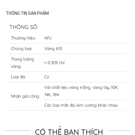
THÔNG TIN SẢN PHẨM
THÔNG SỐ
Thương hiệu:
APJ
Chủng loại:
Vàng 610
Trọng lượng
≈ 0.309 chỉ
vàng:
Loại đá:
Cz
Với chất liệu vàng trắng, vàng tây 10K,
14K, 18K
Nhận gia công
Các loại mặt đá, kim cương khác nhau
CÓ THỂ BẠN THÍCH