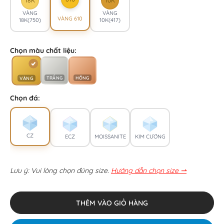
18K
10K
VÀNG
VÀNG
VÀNG 610
18K(750)
10K(417)
Chọn màu chất liệu:
TRẮNG
HỒNG
VÀNG
Chọn đá:
CZ
ECZ
MOISSANITE
KIM CƯƠNG
Lưu ý: Vui lòng chọn đúng size.
Hướng dẫn chọn size ⇀
THÊM VÀO GIỎ HÀNG