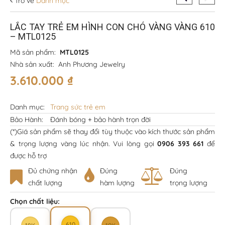
Trở về
Danh mục
LẮC TAY TRẺ EM HÌNH CON CHÓ VÀNG VÀNG 610
– MTL0125
Mã sản phẩm:
MTL0125
Nhà sản xuất:
Anh Phương Jewelry
3.610.000
₫
Danh mục:
Trang sức trẻ em
Bảo Hành:
Đánh bóng + bảo hành trọn đời
(*)Giá sản phẩm sẽ thay đổi tùy thuộc vào kích thước sản phẩm
& trọng lượng vàng lúc nhận. Vui lòng gọi
0906 393 661
để
được hỗ trợ
Đủ chứng nhận
Đúng
Đúng
chất lượng
hàm lượng
trọng lượng
Chọn chất liệu:
610