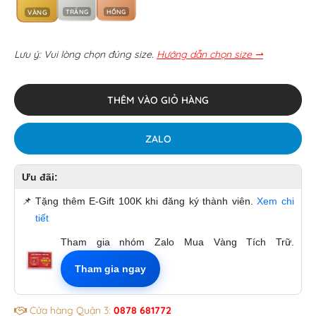
TRẮNG
HỒNG
VÀNG
Lưu ý: Vui lòng chọn đúng size.
Hướng dẫn chọn size ⇀
THÊM VÀO GIỎ HÀNG
ZALO
Ưu đãi:
📌
Tặng thêm E-Gift 100K khi đăng ký thành viên.
Xem chi
tiết
Tham gia nhóm Zalo Mua Vàng Tích Trữ.
Tham gia ngay
Cửa hàng Quận 3:
0878 681772