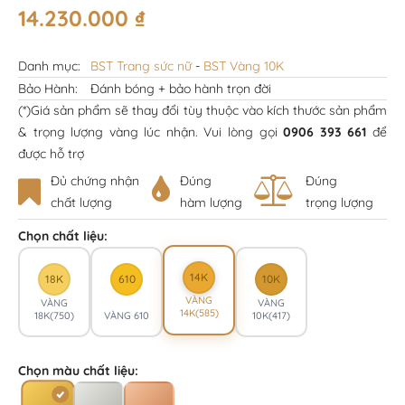
14.230.000
₫
Danh mục:
BST Trang sức nữ
-
BST Vàng 10K
Bảo Hành:
Đánh bóng + bảo hành trọn đời
(*)Giá sản phẩm sẽ thay đổi tùy thuộc vào kích thước sản phẩm
& trọng lượng vàng lúc nhận. Vui lòng gọi
0906 393 661
để
được hỗ trợ
Đủ chứng nhận
Đúng
Đúng
chất lượng
hàm lượng
trọng lượng
Chọn chất liệu:
14K
18K
610
10K
VÀNG
VÀNG
VÀNG
14K(585)
18K(750)
VÀNG 610
10K(417)
Chọn màu chất liệu: