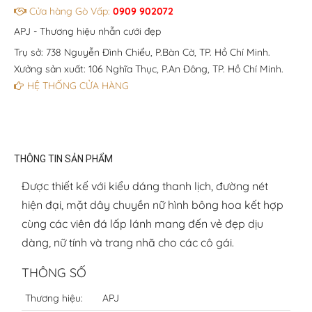
Cửa hàng Gò Vấp:
0909 902072
APJ - Thương hiệu nhẫn cưới đẹp
Trụ sở: 738 Nguyễn Đình Chiểu, P.Bàn Cờ, TP. Hồ Chí Minh.
Xưởng sản xuất: 106 Nghĩa Thục, P.An Đông, TP. Hồ Chí Minh.
HỆ THỐNG CỬA HÀNG
THÔNG TIN SẢN PHẨM
Được thiết kế với kiểu dáng thanh lịch, đường nét
hiện đại, mặt dây chuyền nữ hình bông hoa kết hợp
cùng các viên đá lấp lánh mang đến vẻ đẹp dịu
dàng, nữ tính và trang nhã cho các cô gái.
THÔNG SỐ
Thương hiệu:
APJ