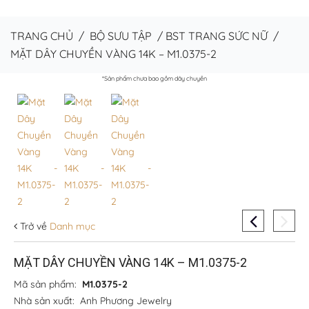
TRANG CHỦ
/
BỘ SƯU TẬP
/
BST TRANG SỨC NỮ
/
MẶT DÂY CHUYỀN VÀNG 14K – M1.0375-2
*Sản phẩm chưa bao gồm dây chuyền
Trở về
Danh mục
MẶT DÂY CHUYỀN VÀNG 14K – M1.0375-2
Mã sản phẩm:
M1.0375-2
Nhà sản xuất:
Anh Phương Jewelry