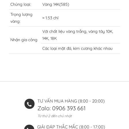
Chủng loại:
Vàng 14K(585)
Trọng lượng
≈ 1.53 chỉ
vàng:
Với chất liệu vàng trắng, vàng tây 10K,
14K, 18K
Nhận gia công
Các loại mặt đá, kim cương khác nhau
TƯ VẤN MUA HÀNG (8:00 - 20:00)
Zalo: 0906 393 661
Từ thứ 2 đến chủ nhật
GIẢI ĐÁP THẮC MẮC (8:00 - 17:00)