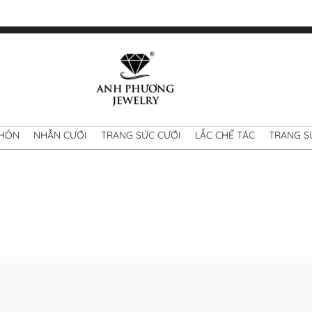
 HÔN
NHẪN CƯỚI
TRANG SỨC CƯỚI
LẮC CHẾ TÁC
TRANG S