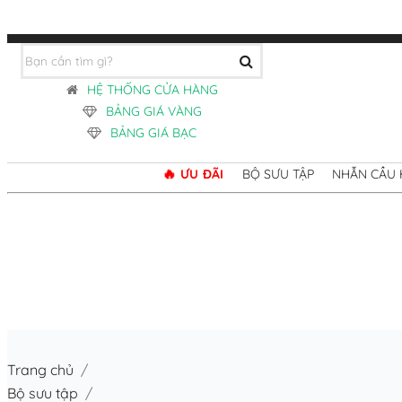
HỆ THỐNG CỬA HÀNG
BẢNG GIÁ VÀNG
BẢNG GIÁ BẠC
ƯU ĐÃI
BỘ SƯU TẬP
NHẪN CẦU
HỆ THỐNG CỬA HÀNG
BẢNG GIÁ VÀNG
BẢNG GIÁ BẠC
Trang chủ
/
Bộ sưu tập
/