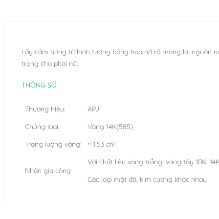
Lấy cảm hứng từ hình tượng bông hoa nở rộ mang lại nguồn n
trọng cho phái nữ.
THÔNG SỐ
Thương hiệu:
APJ
Chủng loại:
Vàng 14K(585)
Trọng lượng vàng:
≈ 1.53 chỉ
Với chất liệu vàng trắng, vàng tây 10K, 14K
Nhận gia công
Các loại mặt đá, kim cương khác nhau