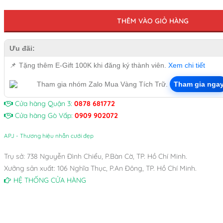
THÊM VÀO GIỎ HÀNG
Ưu đãi:
📌
Tặng thêm E-Gift 100K khi đăng ký thành viên.
Xem chi tiết
Tham gia nhóm Zalo Mua Vàng Tích Trữ.
Tham gia nga
Cửa hàng Quận 3:
0878 681772
Cửa hàng Gò Vấp:
0909 902072
APJ - Thương hiệu nhẫn cưới đẹp
Trụ sở: 738 Nguyễn Đình Chiểu, P.Bàn Cờ, TP. Hồ Chí Minh.
Xưởng sản xuất: 106 Nghĩa Thục, P.An Đông, TP. Hồ Chí Minh.
HỆ THỐNG CỬA HÀNG