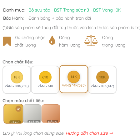
Danh mục:
Bộ sưu tập
-
BST Trang sức nữ
-
BST Vàng 10K
Bảo Hành:
Đánh bóng + bảo hành trọn đời
(*)Giá sản phẩm sẽ thay đổi tùy thuộc vào kích thước sản phẩm & tr
Đủ chứng nhận
Đúng
Đúng
chất lượng
hàm lượng
trọng lượng
Chọn chất liệu:
14K
18K
610
10K
VÀNG 14K(585)
VÀNG 18K(750)
VÀNG 610
VÀNG 10K(417)
Chọn màu chất liệu:
TRẮNG
HỒNG
VÀNG
Lưu ý: Vui lòng chọn đúng size.
Hướng dẫn chọn size ⇀