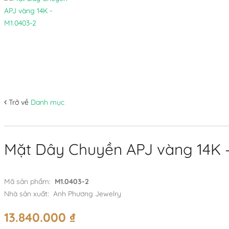
Trở về
Danh mục
Mặt Dây Chuyền APJ vàng 14K 
Mã sản phẩm:
M1.0403-2
Nhà sản xuất:
Anh Phương Jewelry
13.840.000
₫