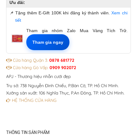
Ưu đãi:
📌
Tặng thêm E-Gift 100K khi đăng ký thành viên.
Xem chi
tiết
Tham gia nhóm Zalo Mua Vàng Tích Trữ.
Tham gia ngay
Cửa hàng Quận 3:
0878 681772
Cửa hàng Gò Vấp:
0909 902072
APJ - Thương hiệu nhẫn cưới đẹp
Trụ sở: 738 Nguyễn Đình Chiểu, P.Bàn Cờ, TP. Hồ Chí Minh.
Xưởng sản xuất: 106 Nghĩa Thục, P.An Đông, TP. Hồ Chí Minh.
HỆ THỐNG CỬA HÀNG
THÔNG TIN SẢN PHẨM