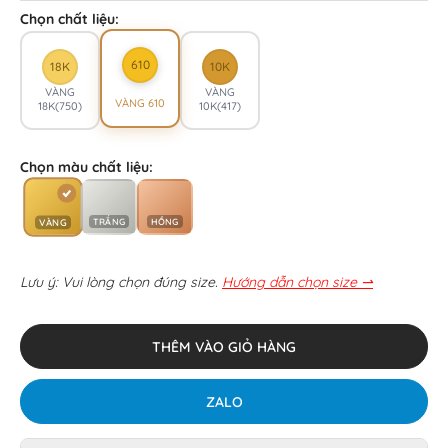
Chọn chất liệu:
610
18K
10K
VÀNG
VÀNG
VÀNG 610
18K(750)
10K(417)
Chọn màu chất liệu:
TRẮNG
HỒNG
VÀNG
Lưu ý: Vui lòng chọn đúng size.
Hướng dẫn chọn size ⇀
THÊM VÀO GIỎ HÀNG
ZALO