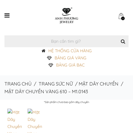
0
HỆ THỐNG CỬA HÀNG
BẢNG GIÁ VÀNG
BẢNG GIÁ BẠC
TRANG CHỦ
/
TRANG SỨC NỮ
/
MẶT DÂY CHUYỀN
/
MẶT DÂY CHUYỀN VÀNG 610 – M1.0143
*Sản phẩm chưa bao gồm dây chuyền