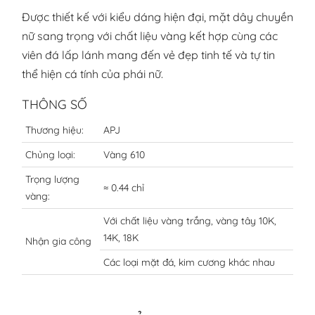
Được thiết kế với kiểu dáng hiện đại, mặt dây chuyền
nữ sang trọng với chất liệu vàng kết hợp cùng các
viên đá lấp lánh mang đến vẻ đẹp tinh tế và tự tin
thể hiện cá tính của phái nữ.
THÔNG SỐ
Thương hiệu:
APJ
Chủng loại:
Vàng 610
Trọng lượng
≈ 0.44 chỉ
vàng:
Với chất liệu vàng trắng, vàng tây 10K,
14K, 18K
Nhận gia công
Các loại mặt đá, kim cương khác nhau