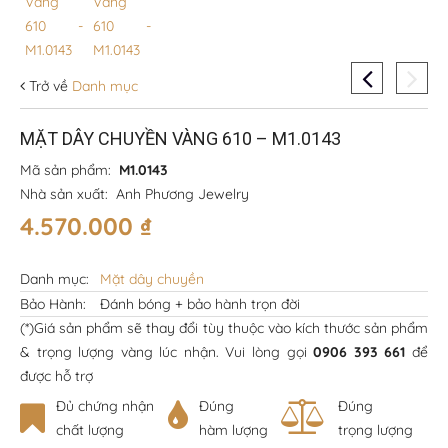
Trở về
Danh mục
MẶT DÂY CHUYỀN VÀNG 610 – M1.0143
Mã sản phẩm:
M1.0143
Nhà sản xuất:
Anh Phương Jewelry
4.570.000
₫
Danh mục:
Mặt dây chuyền
Bảo Hành:
Đánh bóng + bảo hành trọn đời
(*)Giá sản phẩm sẽ thay đổi tùy thuộc vào kích thước sản phẩm
& trọng lượng vàng lúc nhận. Vui lòng gọi
0906 393 661
để
được hỗ trợ
Đủ chứng nhận
Đúng
Đúng
chất lượng
hàm lượng
trọng lượng