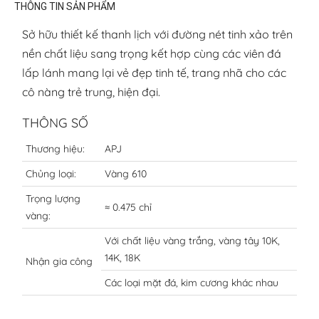
THÔNG TIN SẢN PHẨM
Sở hữu thiết kế thanh lịch với đường nét tinh xảo trên
nền chất liệu sang trọng kết hợp cùng các viên đá
lấp lánh mang lại vẻ đẹp tinh tế, trang nhã cho các
cô nàng trẻ trung, hiện đại.
THÔNG SỐ
Thương hiệu:
APJ
Chủng loại:
Vàng 610
Trọng lượng
≈ 0.475 chỉ
vàng:
Với chất liệu vàng trắng, vàng tây 10K,
14K, 18K
Nhận gia công
Các loại mặt đá, kim cương khác nhau