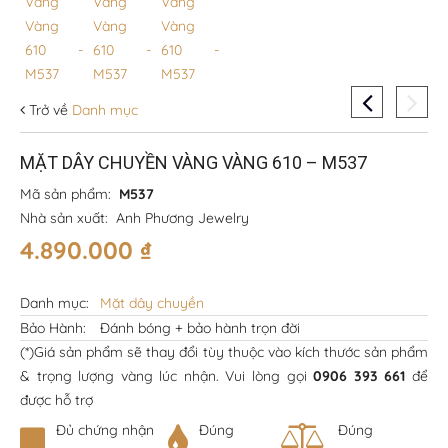
Trở về
Danh mục
MẶT DÂY CHUYỀN VÀNG VÀNG 610 – M537
Mã sản phẩm:
M537
Nhà sản xuất:
Anh Phương Jewelry
4.890.000
₫
Danh mục:
Mặt dây chuyền
Bảo Hành:
Đánh bóng + bảo hành trọn đời
(*)Giá sản phẩm sẽ thay đổi tùy thuộc vào kích thước sản phẩm
& trọng lượng vàng lúc nhận. Vui lòng gọi
0906 393 661
để
được hỗ trợ
Đủ chứng nhận
Đúng
Đúng