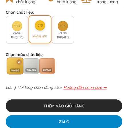
chất lượng
hàm lượng
trọng lượng
Chọn chất liệu:
610
18K
10K
VÀNG
VÀNG
VÀNG 610
18K(750)
10K(417)
Chọn màu chất liệu:
TRẮNG
HỒNG
VÀNG
Lưu ý: Vui lòng chọn đúng size.
Hướng dẫn chọn size ⇀
THÊM VÀO GIỎ HÀNG
ZALO