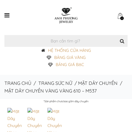
0
HỆ THỐNG CỬA HÀNG
BẢNG GIÁ VÀNG
BẢNG GIÁ BẠC
TRANG CHỦ
/
TRANG SỨC NỮ
/
MẶT DÂY CHUYỀN
/
MẶT DÂY CHUYỀN VÀNG VÀNG 610 – M537
*Sản phẩm chưa bao gồm dây chuyền