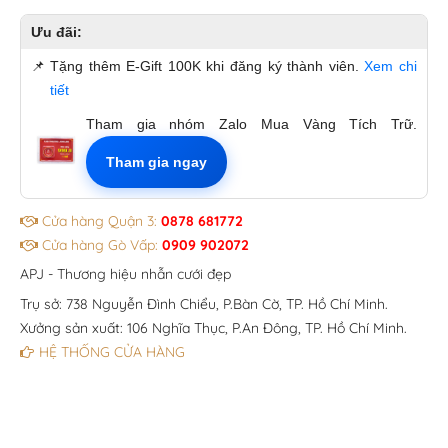
Ưu đãi:
📌
Tặng thêm E-Gift 100K khi đăng ký thành viên.
Xem chi
tiết
Tham gia nhóm Zalo Mua Vàng Tích Trữ.
Tham gia ngay
Cửa hàng Quận 3:
0878 681772
Cửa hàng Gò Vấp:
0909 902072
APJ - Thương hiệu nhẫn cưới đẹp
Trụ sở: 738 Nguyễn Đình Chiểu, P.Bàn Cờ, TP. Hồ Chí Minh.
Xưởng sản xuất: 106 Nghĩa Thục, P.An Đông, TP. Hồ Chí Minh.
HỆ THỐNG CỬA HÀNG