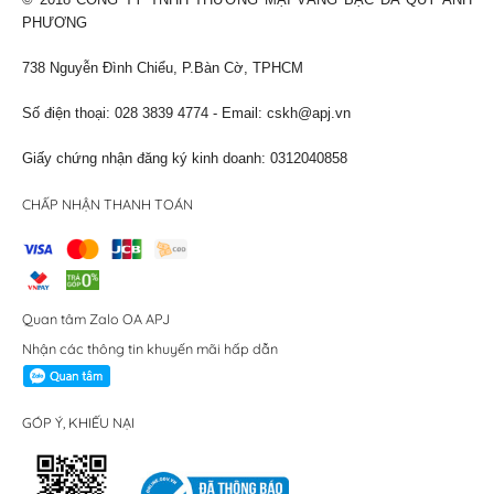
© 2018 CÔNG TY TNHH THƯƠNG MẠI VÀNG BẠC ĐÁ QUÝ ANH
PHƯƠNG
738 Nguyễn Đình Chiểu, P.Bàn Cờ, TPHCM
Số điện thoại: 028 3839 4774 - Email:
cskh@apj.vn
Giấy chứng nhận đăng ký kinh doanh: 0312040858
CHẤP NHẬN THANH TOÁN
Quan tâm Zalo OA APJ
Nhận các thông tin khuyến mãi hấp dẫn
GÓP Ý, KHIẾU NẠI