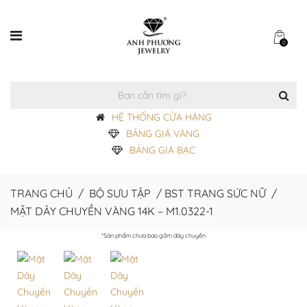
0
HỆ THỐNG CỬA HÀNG
BẢNG GIÁ VÀNG
BẢNG GIÁ BẠC
TRANG CHỦ
/
BỘ SƯU TẬP
/
BST TRANG SỨC NỮ
/
MẶT DÂY CHUYỀN VÀNG 14K – M1.0322-1
*Sản phẩm chưa bao gồm dây chuyền