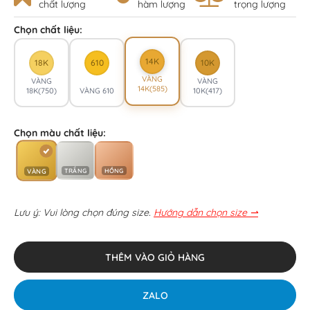
chất lượng
hàm lượng
trọng lượng
Chọn chất liệu:
14K
18K
610
10K
VÀNG
VÀNG
VÀNG
14K(585)
18K(750)
VÀNG 610
10K(417)
Chọn màu chất liệu:
TRẮNG
HỒNG
VÀNG
Lưu ý: Vui lòng chọn đúng size.
Hướng dẫn chọn size ⇀
THÊM VÀO GIỎ HÀNG
ZALO