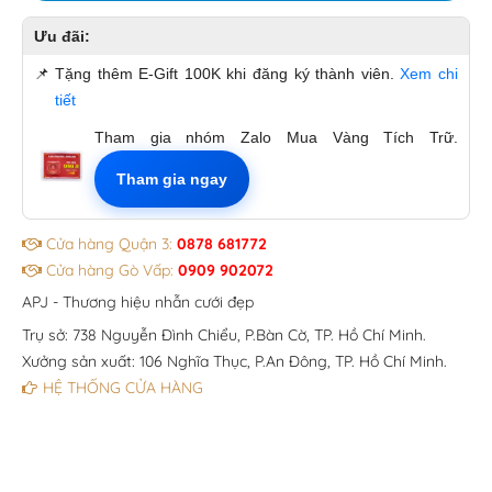
Ưu đãi:
📌
Tặng thêm E-Gift 100K khi đăng ký thành viên.
Xem chi
tiết
Tham gia nhóm Zalo Mua Vàng Tích Trữ.
Tham gia ngay
Cửa hàng Quận 3:
0878 681772
Cửa hàng Gò Vấp:
0909 902072
APJ - Thương hiệu nhẫn cưới đẹp
Trụ sở: 738 Nguyễn Đình Chiểu, P.Bàn Cờ, TP. Hồ Chí Minh.
Xưởng sản xuất: 106 Nghĩa Thục, P.An Đông, TP. Hồ Chí Minh.
HỆ THỐNG CỬA HÀNG