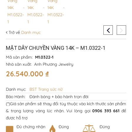
Trở về
Danh mục
MẶT DÂY CHUYỀN VÀNG 14K – M1.0322-1
Mã sản phẩm:
M1.0322-1
Nhà sản xuất:
Anh Phương Jewelry
26.540.000
₫
Danh mục:
BST Trang sức nữ
Bảo Hành:
Đánh bóng + bảo hành trọn đời
(*)Giá sản phẩm sẽ thay đổi tùy thuộc vào kích thước sản phẩm
& trọng lượng vàng lúc nhận. Vui lòng gọi
0906 393 661
để
được hỗ trợ
Đủ chứng nhận
Đúng
Đúng