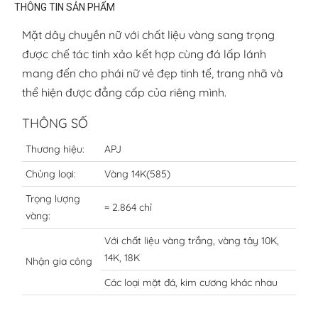
THÔNG TIN SẢN PHẨM
Mặt dây chuyền nữ với chất liệu vàng sang trọng
được chế tác tinh xảo kết hợp cùng đá lấp lánh
mang đến cho phái nữ vẻ đẹp tinh tế, trang nhã và
thể hiện được đẳng cấp của riêng mình.
THÔNG SỐ
Thương hiệu:
APJ
Chủng loại:
Vàng 14K(585)
Trọng lượng
≈ 2.864 chỉ
vàng:
Với chất liệu vàng trắng, vàng tây 10K,
14K, 18K
Nhận gia công
Các loại mặt đá, kim cương khác nhau