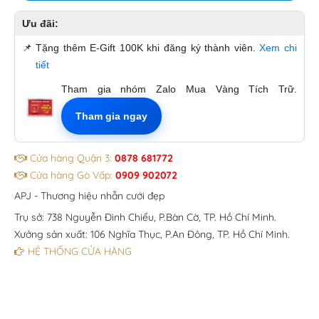
Ưu đãi:
📌
Tặng thêm E-Gift 100K khi đăng ký thành viên.
Xem chi
tiết
Tham gia nhóm Zalo Mua Vàng Tích Trữ.
Tham gia ngay
Cửa hàng Quận 3:
0878 681772
Cửa hàng Gò Vấp:
0909 902072
APJ - Thương hiệu nhẫn cưới đẹp
Trụ sở: 738 Nguyễn Đình Chiểu, P.Bàn Cờ, TP. Hồ Chí Minh.
Xưởng sản xuất: 106 Nghĩa Thục, P.An Đông, TP. Hồ Chí Minh.
HỆ THỐNG CỬA HÀNG