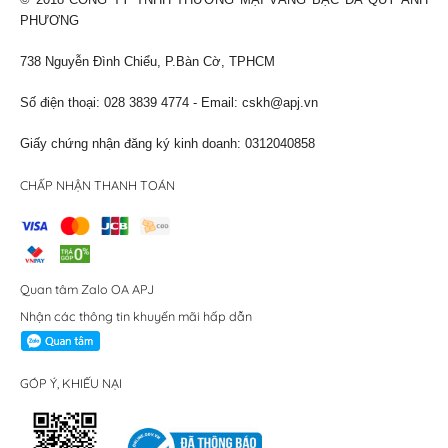
© 2018 CÔNG TY TNHH THƯƠNG MẠI VÀNG BẠC ĐÁ QUÝ ANH
PHƯƠNG
738 Nguyễn Đình Chiểu, P.Bàn Cờ, TPHCM
Số điện thoại: 028 3839 4774 - Email:
cskh@apj.vn
Giấy chứng nhận đăng ký kinh doanh: 0312040858
CHẤP NHẬN THANH TOÁN
Quan tâm Zalo OA APJ
Nhận các thông tin khuyến mãi hấp dẫn
GÓP Ý, KHIẾU NẠI