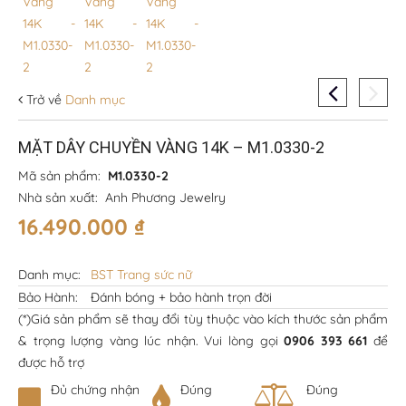
Trở về
Danh mục
MẶT DÂY CHUYỀN VÀNG 14K – M1.0330-2
Mã sản phẩm:
M1.0330-2
Nhà sản xuất:
Anh Phương Jewelry
16.490.000
₫
Danh mục:
BST Trang sức nữ
Bảo Hành:
Đánh bóng + bảo hành trọn đời
(*)Giá sản phẩm sẽ thay đổi tùy thuộc vào kích thước sản phẩm
& trọng lượng vàng lúc nhận. Vui lòng gọi
0906 393 661
để
được hỗ trợ
Đủ chứng nhận
Đúng
Đúng