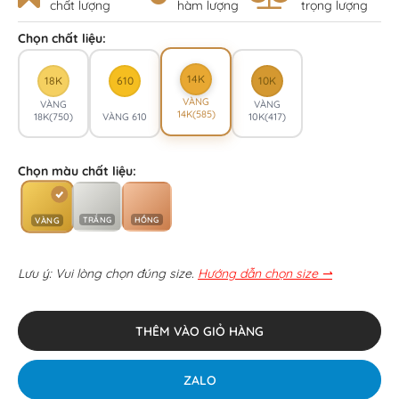
chất lượng
hàm lượng
trọng lượng
Chọn chất liệu:
14K
18K
610
10K
VÀNG
VÀNG
VÀNG
14K(585)
18K(750)
VÀNG 610
10K(417)
Chọn màu chất liệu:
TRẮNG
HỒNG
VÀNG
Lưu ý: Vui lòng chọn đúng size.
Hướng dẫn chọn size ⇀
THÊM VÀO GIỎ HÀNG
ZALO