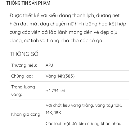
THÔNG TIN SẢN PHẨM
Được thiết kế với kiểu dáng thanh lịch, đường nét
hiện đại, mặt dây chuyền nữ hình bông hoa kết hợp
cùng các viên đá lấp lánh mang đến vẻ đẹp dịu
dàng, nữ tính và trang nhã cho các cô gái.
THÔNG SỐ
Thương hiệu:
APJ
Chủng loại:
Vàng 14K(585)
Trọng lượng
≈ 1.794 chỉ
vàng:
Với chất liệu vàng trắng, vàng tây 10K,
14K, 18K
Nhận gia công
Các loại mặt đá, kim cương khác nhau