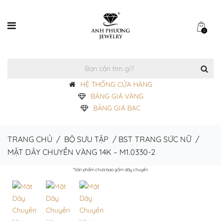
0
HỆ THỐNG CỬA HÀNG
BẢNG GIÁ VÀNG
BẢNG GIÁ BẠC
TRANG CHỦ
/
BỘ SƯU TẬP
/
BST TRANG SỨC NỮ
/
MẶT DÂY CHUYỀN VÀNG 14K – M1.0330-2
*Sản phẩm chưa bao gồm dây chuyền