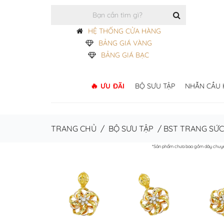
HỆ THỐNG CỬA HÀNG
BẢNG GIÁ VÀNG
BẢNG GIÁ BẠC
ƯU ĐÃI
BỘ SƯU TẬP
NHẪN CẦU
TRANG CHỦ
/
BỘ SƯU TẬP
/
BST TRANG SỨC
*Sản phẩm chưa bao gồm dây chuy