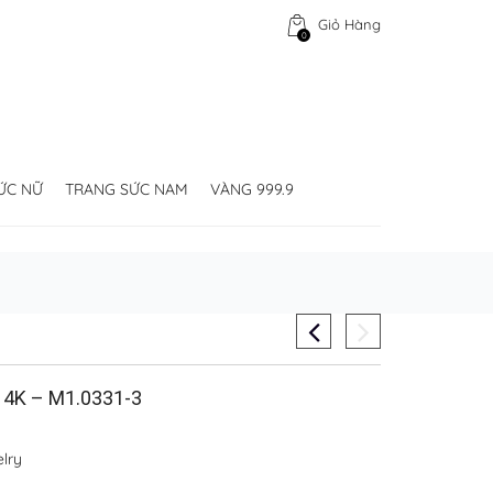
Giỏ Hàng
0
ỨC NỮ
TRANG SỨC NAM
VÀNG 999.9
4K – M1.0331-3
lry