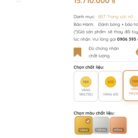
15.710.000
₫
Danh mục:
BST Trang sức nữ
Bảo Hành:
Đánh bóng + bảo hà
(*)Giá sản phẩm sẽ thay đổi tù
lúc nhận. Vui lòng gọi
0906 393 
Đủ chứng nhận
chất lượng
Chọn chất liệu:
14
18K
610
VÀN
VÀNG
14K(5
18K(750)
VÀNG 610
Chọn màu chất liệu:
TRẮNG
HỒNG
VÀNG