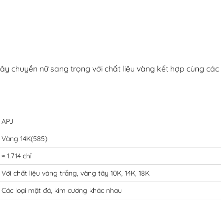
 dây chuyền nữ sang trọng với chất liệu vàng kết hợp cùng các
APJ
Vàng 14K(585)
≈ 1.714 chỉ
Với chất liệu vàng trắng, vàng tây 10K, 14K, 18K
Các loại mặt đá, kim cương khác nhau