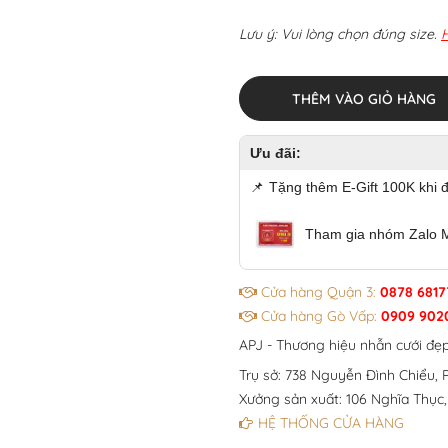
Lưu ý: Vui lòng chọn đúng size.
THÊM VÀO GIỎ HÀNG
Ưu đãi:
📌
Tặng thêm E-Gift 100K khi 
Tham gia nhóm Zalo 
Cửa hàng Quận 3:
0878 6817
Cửa hàng Gò Vấp:
0909 902
APJ - Thương hiệu nhẫn cưới đẹ
Trụ sở: 738 Nguyễn Đình Chiểu, P
Xưởng sản xuất: 106 Nghĩa Thục,
HỆ THỐNG CỬA HÀNG