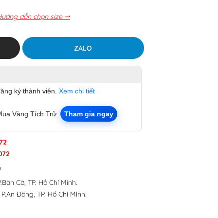
Hướng dẫn chọn size ⇀
ZALO
đăng ký thành viên.
Xem chi tiết
Mua Vàng Tích Trữ.
Tham gia ngay
72
072
p
.Bàn Cờ, TP. Hồ Chí Minh.
 P.An Đông, TP. Hồ Chí Minh.