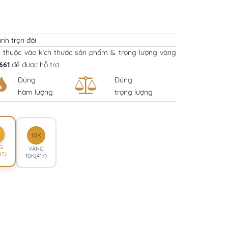
nh trọn đời
y thuộc vào kích thước sản phẩm & trọng lượng vàng
661
để được hỗ trợ
Đúng
Đúng
hàm lượng
trọng lượng
K
10K
G
VÀNG
85)
10K(417)