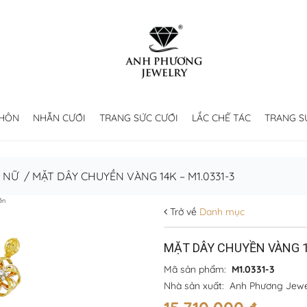
 HÔN
NHẪN CƯỚI
TRANG SỨC CƯỚI
LẮC CHẾ TÁC
TRANG S
 NỮ
/
MẶT DÂY CHUYỀN VÀNG 14K – M1.0331-3
ền
Trở về
Danh mục
MẶT DÂY CHUYỀN VÀNG 1
Mã sản phẩm:
M1.0331-3
Nhà sản xuất:
Anh Phương Jewe