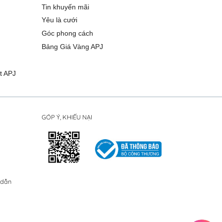
Tin khuyến mãi
Yêu là cưới
Góc phong cách
Bảng Giá Vàng APJ
t APJ
GÓP Ý, KHIẾU NẠI
 dẫn