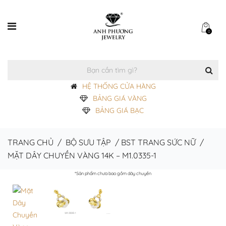
0
HỆ THỐNG CỬA HÀNG
BẢNG GIÁ VÀNG
BẢNG GIÁ BẠC
TRANG CHỦ
/
BỘ SƯU TẬP
/
BST TRANG SỨC NỮ
/
MẶT DÂY CHUYỀN VÀNG 14K – M1.0335-1
*Sản phẩm chưa bao gồm dây chuyền