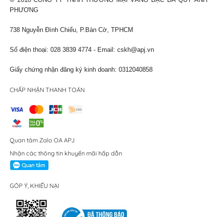
© 2018 CÔNG TY TNHH THƯƠNG MẠI VÀNG BẠC ĐÁ QUÝ ANH
PHƯƠNG
738 Nguyễn Đình Chiểu, P.Bàn Cờ, TPHCM
Số điện thoại: 028 3839 4774 - Email:
cskh@apj.vn
Giấy chứng nhận đăng ký kinh doanh: 0312040858
CHẤP NHẬN THANH TOÁN
Quan tâm Zalo OA APJ
Nhận các thông tin khuyến mãi hấp dẫn
GÓP Ý, KHIẾU NẠI