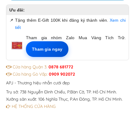
Ưu đãi:
📌
Tặng thêm E-Gift 100K khi đăng ký thành viên.
Xem chi
tiết
Tham gia nhóm Zalo Mua Vàng Tích Trữ.
Tham gia ngay
Cửa hàng Quận 3:
0878 681772
Cửa hàng Gò Vấp:
0909 902072
APJ - Thương hiệu nhẫn cưới đẹp
Trụ sở: 738 Nguyễn Đình Chiểu, P.Bàn Cờ, TP. Hồ Chí Minh.
Xưởng sản xuất: 106 Nghĩa Thục, P.An Đông, TP. Hồ Chí Minh.
HỆ THỐNG CỬA HÀNG