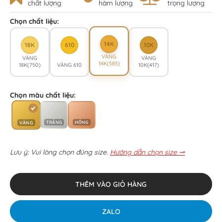
chất lượng
hàm lượng
trọng lượng
Chọn chất liệu:
14K
18K
610
10K
VÀNG
VÀNG
VÀNG
14K(585)
18K(750)
VÀNG 610
10K(417)
Chọn màu chất liệu:
TRẮNG
HỒNG
VÀNG
Lưu ý: Vui lòng chọn đúng size.
Hướng dẫn chọn size ⇀
THÊM VÀO GIỎ HÀNG
ZALO