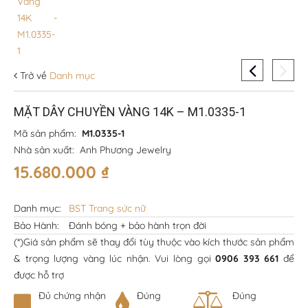
Trở về
Danh mục
MẶT DÂY CHUYỀN VÀNG 14K – M1.0335-1
Mã sản phẩm:
M1.0335-1
Nhà sản xuất:
Anh Phương Jewelry
15.680.000
₫
Danh mục:
BST Trang sức nữ
Bảo Hành:
Đánh bóng + bảo hành trọn đời
(*)Giá sản phẩm sẽ thay đổi tùy thuộc vào kích thước sản phẩm
& trọng lượng vàng lúc nhận. Vui lòng gọi
0906 393 661
để
được hỗ trợ
Đủ chứng nhận
Đúng
Đúng