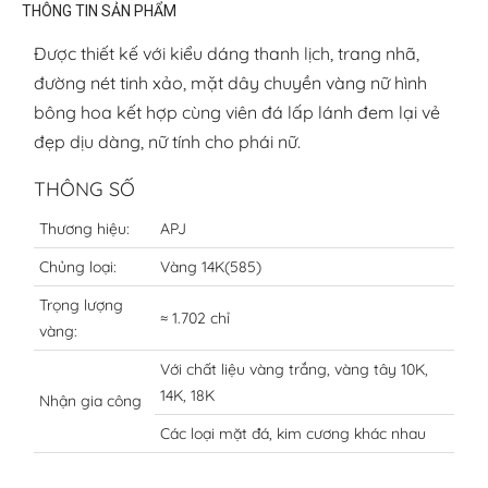
THÔNG TIN SẢN PHẨM
Được thiết kế với kiểu dáng thanh lịch, trang nhã,
đường nét tinh xảo, mặt dây chuyền vàng nữ hình
bông hoa kết hợp cùng viên đá lấp lánh đem lại vẻ
đẹp dịu dàng, nữ tính cho phái nữ.
THÔNG SỐ
Thương hiệu:
APJ
Chủng loại:
Vàng 14K(585)
Trọng lượng
≈ 1.702 chỉ
vàng:
Với chất liệu vàng trắng, vàng tây 10K,
14K, 18K
Nhận gia công
Các loại mặt đá, kim cương khác nhau