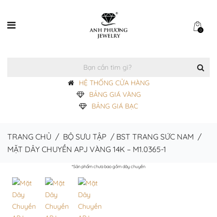
0
HỆ THỐNG CỬA HÀNG
BẢNG GIÁ VÀNG
BẢNG GIÁ BẠC
TRANG CHỦ
/
BỘ SƯU TẬP
/
BST TRANG SỨC NAM
/
MẶT DÂY CHUYỀN APJ VÀNG 14K – M1.0365-1
*Sản phẩm chưa bao gồm dây chuyền