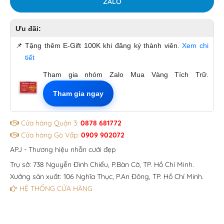
ZALO
Ưu đãi:
📌
Tặng thêm E-Gift 100K khi đăng ký thành viên.
Xem chi
tiết
Tham gia nhóm Zalo Mua Vàng Tích Trữ.
Tham gia ngay
Cửa hàng Quận 3:
0878 681772
Cửa hàng Gò Vấp:
0909 902072
APJ - Thương hiệu nhẫn cưới đẹp
Trụ sở: 738 Nguyễn Đình Chiểu, P.Bàn Cờ, TP. Hồ Chí Minh.
Xưởng sản xuất: 106 Nghĩa Thục, P.An Đông, TP. Hồ Chí Minh.
HỆ THỐNG CỬA HÀNG