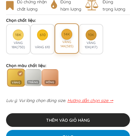
Đủ chứng nhận
Đúng
Đúng
chất lượng
hàm lượng
trọng lượng
Chọn chất liệu:
14K
18K
610
10K
VÀNG
VÀNG
VÀNG
14K(585)
18K(750)
VÀNG 610
10K(417)
Chọn màu chất liệu:
TRẮNG
HỒNG
VÀNG
Lưu ý: Vui lòng chọn đúng size.
Hướng dẫn chọn size ⇀
THÊM VÀO GIỎ HÀNG