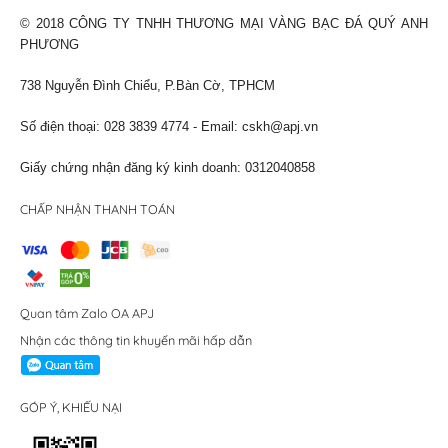
© 2018 CÔNG TY TNHH THƯƠNG MẠI VÀNG BẠC ĐÁ QUÝ ANH
PHƯƠNG
738 Nguyễn Đình Chiểu, P.Bàn Cờ, TPHCM
Số điện thoại: 028 3839 4774 - Email:
cskh@apj.vn
Giấy chứng nhận đăng ký kinh doanh: 0312040858
CHẤP NHẬN THANH TOÁN
Quan tâm Zalo OA APJ
Nhận các thông tin khuyến mãi hấp dẫn
GÓP Ý, KHIẾU NẠI