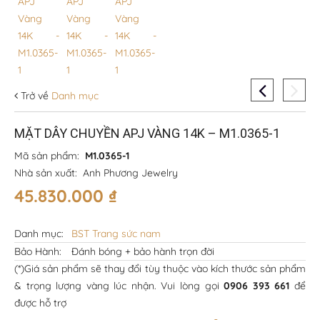
Trở về
Danh mục
MẶT DÂY CHUYỀN APJ VÀNG 14K – M1.0365-1
Mã sản phẩm:
M1.0365-1
Nhà sản xuất:
Anh Phương Jewelry
45.830.000
₫
Danh mục:
BST Trang sức nam
Bảo Hành:
Đánh bóng + bảo hành trọn đời
(*)Giá sản phẩm sẽ thay đổi tùy thuộc vào kích thước sản phẩm
& trọng lượng vàng lúc nhận. Vui lòng gọi
0906 393 661
để
được hỗ trợ