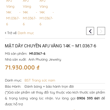
Trở về
Danh mục
MẶT DÂY CHUYỀN APJ VÀNG 14K – M1.0367-6
Mã sản phẩm:
M1.0367-6
Nhà sản xuất:
Anh Phương Jewelry
71.930.000
₫
Danh mục:
BST Trang sức nam
Bảo Hành:
Đánh bóng + bảo hành trọn đời
(*)Giá sản phẩm sẽ thay đổi tùy thuộc vào kích thước sản phẩm
& trọng lượng vàng lúc nhận. Vui lòng gọi
0906 393 661
để
được hỗ trợ