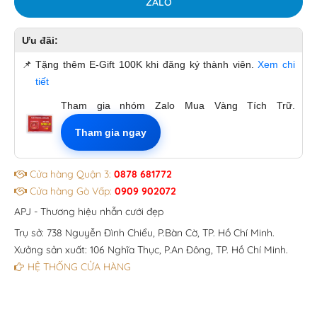
ZALO
Ưu đãi:
📌
Tặng thêm E-Gift 100K khi đăng ký thành viên.
Xem chi
tiết
Tham gia nhóm Zalo Mua Vàng Tích Trữ.
Tham gia ngay
Cửa hàng Quận 3:
0878 681772
Cửa hàng Gò Vấp:
0909 902072
APJ - Thương hiệu nhẫn cưới đẹp
Trụ sở: 738 Nguyễn Đình Chiểu, P.Bàn Cờ, TP. Hồ Chí Minh.
Xưởng sản xuất: 106 Nghĩa Thục, P.An Đông, TP. Hồ Chí Minh.
HỆ THỐNG CỬA HÀNG