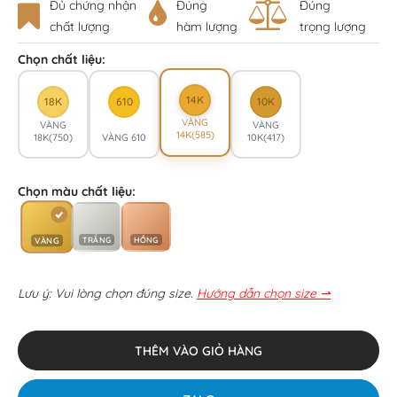
Đủ chứng nhận
Đúng
Đúng
chất lượng
hàm lượng
trọng lượng
Chọn chất liệu:
14K
18K
610
10K
VÀNG
VÀNG
VÀNG
14K(585)
18K(750)
VÀNG 610
10K(417)
Chọn màu chất liệu:
TRẮNG
HỒNG
VÀNG
Lưu ý: Vui lòng chọn đúng size.
Hướng dẫn chọn size ⇀
THÊM VÀO GIỎ HÀNG