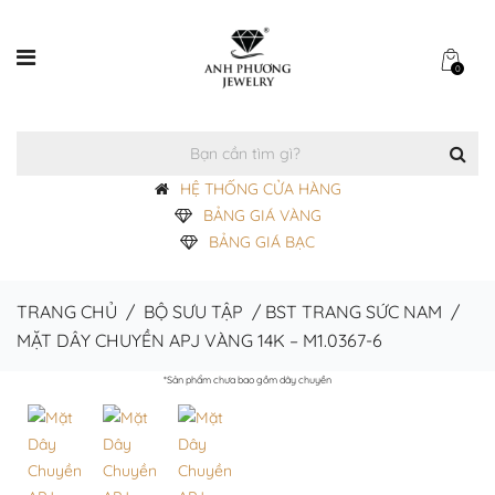
0
HỆ THỐNG CỬA HÀNG
BẢNG GIÁ VÀNG
BẢNG GIÁ BẠC
TRANG CHỦ
/
BỘ SƯU TẬP
/
BST TRANG SỨC NAM
/
MẶT DÂY CHUYỀN APJ VÀNG 14K – M1.0367-6
*Sản phẩm chưa bao gồm dây chuyền