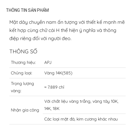
THÔNG TIN SẢN PHẨM
Mặt dây chuyền nam ấn tượng với thiết kế mạnh mẽ
kết hợp cùng chữ cái H thể hiện ý nghĩa và thông
điệp riêng đối với người đeo.
THÔNG SỐ
Thương hiệu:
APJ
Chủng loại:
Vàng 14K(585)
Trọng lượng
≈ 7.889 chỉ
vàng:
Với chất liệu vàng trắng, vàng tây 10K,
14K, 18K
Nhận gia công
Các loại mặt đá, kim cương khác nhau