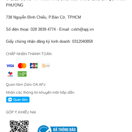
PHƯƠNG
738 Nguyễn Đình Chiểu, P.Bàn Cờ, TPHCM
Số điện thoại: 028 3839 4774 - Email:
cskh@apj.vn
Giấy chứng nhận đăng ký kinh doanh: 0312040858
CHẤP NHẬN THANH TOÁN
Quan tâm Zalo OA APJ
Nhận các thông tin khuyến mãi hấp dẫn
GÓP Ý, KHIẾU NẠI