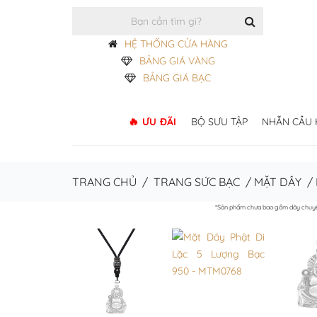
HỆ THỐNG CỬA HÀNG
BẢNG GIÁ VÀNG
BẢNG GIÁ BẠC
ƯU ĐÃI
BỘ SƯU TẬP
NHẪN CẦU
TRANG CHỦ
/
TRANG SỨC BẠC
/
MẶT DÂY
/
*Sản phẩm chưa bao gồm dây chuy