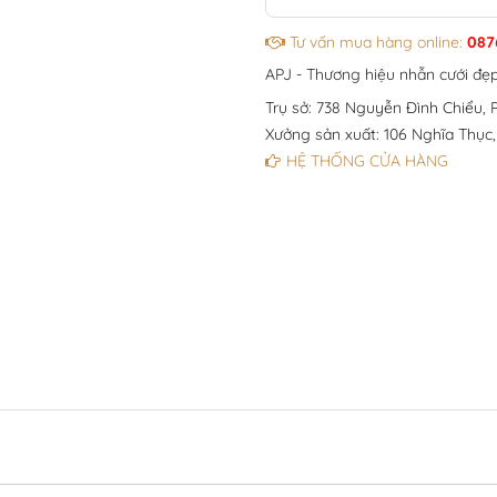
Tư vấn mua hàng online:
087
APJ - Thương hiệu nhẫn cưới đẹ
Trụ sở: 738 Nguyễn Đình Chiểu, P
Xưởng sản xuất: 106 Nghĩa Thục,
HỆ THỐNG CỬA HÀNG