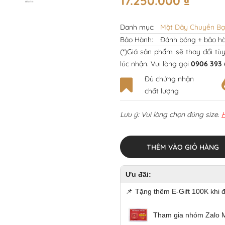
17.250.000
₫
Danh mục:
Mặt Dây Chuyền B
Bảo Hành:
Đánh bóng + bảo hà
(*)Giá sản phẩm sẽ thay đổi tù
lúc nhận. Vui lòng gọi
0906 393 
Đủ chứng nhận
chất lượng
Lưu ý: Vui lòng chọn đúng size.
THÊM VÀO GIỎ HÀNG
Ưu đãi:
📌
Tặng thêm E-Gift 100K khi 
Tham gia nhóm Zalo 