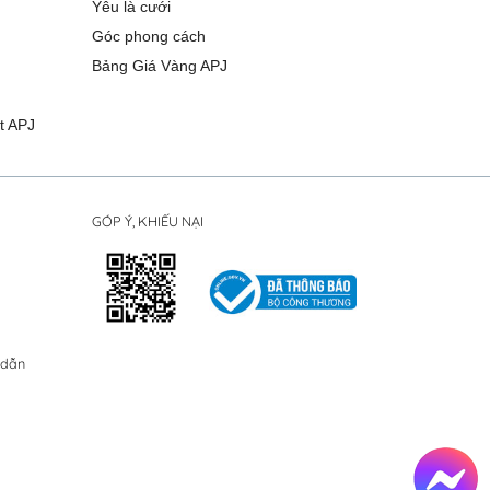
Yêu là cưới
Góc phong cách
Bảng Giá Vàng APJ
t APJ
GÓP Ý, KHIẾU NẠI
 dẫn