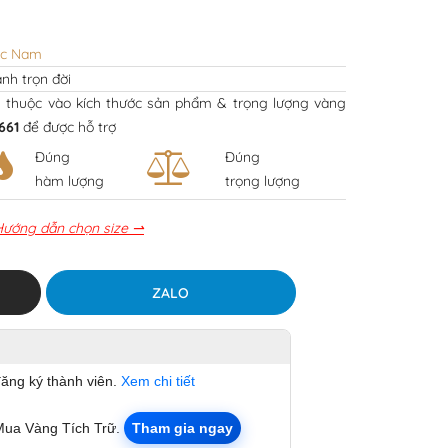
ạc Nam
nh trọn đời
y thuộc vào kích thước sản phẩm & trọng lượng vàng
661
để được hỗ trợ
Đúng
Đúng
hàm lượng
trọng lượng
Hướng dẫn chọn size ⇀
ZALO
đăng ký thành viên.
Xem chi tiết
Mua Vàng Tích Trữ.
Tham gia ngay