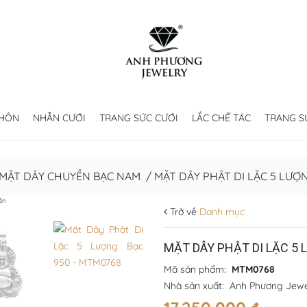
 HÔN
NHẪN CƯỚI
TRANG SỨC CƯỚI
LẮC CHẾ TÁC
TRANG S
MẶT DÂY CHUYỀN BẠC NAM
/
MẶT DÂY PHẬT DI LẶC 5 LƯỢ
ền
Trở về
Danh mục
MẶT DÂY PHẬT DI LẶC 5
Mã sản phẩm:
MTM0768
Nhà sản xuất:
Anh Phương Jewe