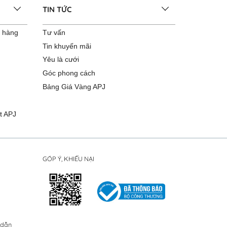
TIN TỨC
o hàng
Tư vấn
Tin khuyến mãi
Yêu là cưới
Góc phong cách
Bảng Giá Vàng APJ
t APJ
GÓP Ý, KHIẾU NẠI
 dẫn