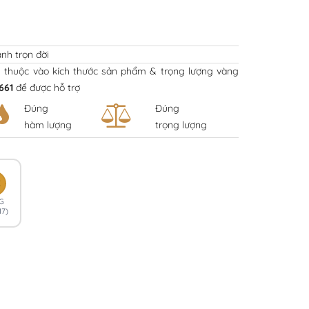
nh trọn đời
y thuộc vào kích thước sản phẩm & trọng lượng vàng
661
để được hỗ trợ
Đúng
Đúng
hàm lượng
trọng lượng
K
G
17)