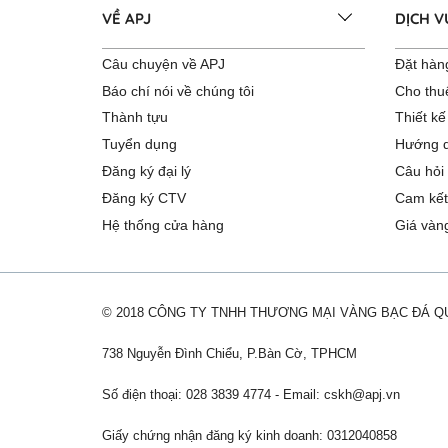
VỀ APJ
DỊCH 
Câu chuyện về APJ
Đặt hàng
Báo chí nói về chúng tôi
Cho thu
Thành tựu
Thiết kế
Tuyển dụng
Hướng d
Đăng ký đại lý
Câu hỏi
Đăng ký CTV
Cam kết
Hệ thống cửa hàng
Giá vàn
© 2018 CÔNG TY TNHH THƯƠNG MẠI VÀNG BẠC ĐÁ 
738 Nguyễn Đình Chiểu, P.Bàn Cờ, TPHCM
Số điện thoại: 028 3839 4774 - Email:
cskh@apj.vn
Giấy chứng nhận đăng ký kinh doanh: 0312040858