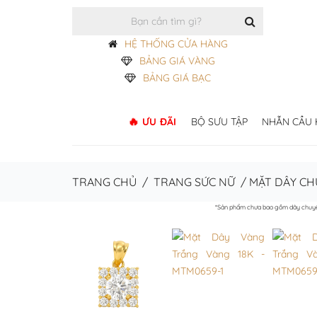
HỆ THỐNG CỬA HÀNG
BẢNG GIÁ VÀNG
BẢNG GIÁ BẠC
ƯU ĐÃI
BỘ SƯU TẬP
NHẪN CẦU
TRANG CHỦ
/
TRANG SỨC NỮ
/
MẶT DÂY CH
*Sản phẩm chưa bao gồm dây chuy