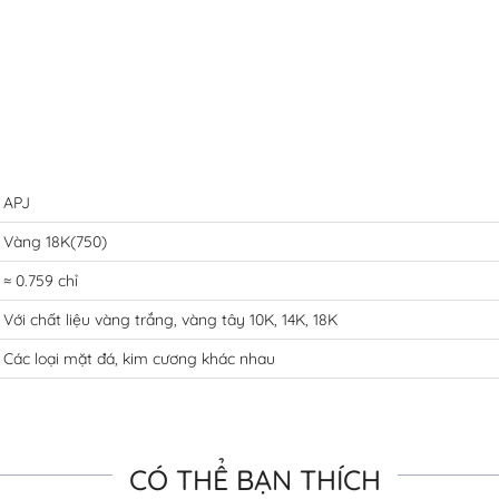
APJ
Vàng 18K(750)
≈ 0.759 chỉ
Với chất liệu vàng trắng, vàng tây 10K, 14K, 18K
Các loại mặt đá, kim cương khác nhau
CÓ THỂ BẠN THÍCH