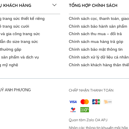
VỤ KHÁCH HÀNG
TỔNG HỢP CHÍNH SÁCH
 trang sức thiết kế riêng
Chính sách cọc, thanh toán, gia
ê trang sức cưới
Chính sách bảo hành sản phẩm
 và gia công trang sức
Chính sách thu mua – đổi trả
ẫn đo size trang sức
Chính sách mua hàng trả góp
 thường gặp
Chính sách bảo mật thông tin
 sản phẩm và dịch vụ
Chính sách xử lý dữ liệu cá nhân
g mỹ nghệ
Chính sách khách hàng thân thiế
CHẤP NHẬN THANH TOÁN
QUÝ ANH PHƯƠNG
Quan tâm Zalo OA APJ
Nhận các thông tin khuyến mãi hấp