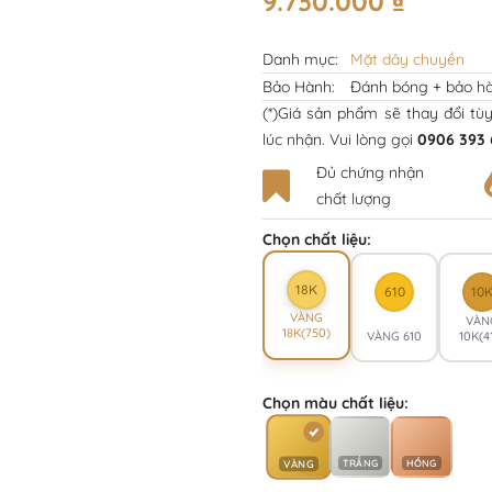
9.730.000
₫
Danh mục:
Mặt dây chuyền
Bảo Hành:
Đánh bóng + bảo hà
(*)Giá sản phẩm sẽ thay đổi tù
lúc nhận. Vui lòng gọi
0906 393 
Đủ chứng nhận
chất lượng
Chọn chất liệu:
18K
610
10
VÀNG
VÀN
18K(750)
VÀNG 610
10K(4
Chọn màu chất liệu:
TRẮNG
HỒNG
VÀNG