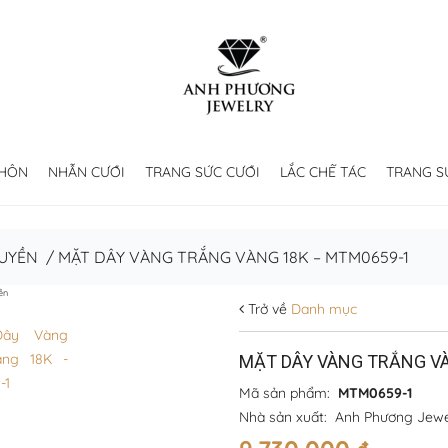
 HÔN
NHẪN CƯỚI
TRANG SỨC CƯỚI
LẮC CHẾ TÁC
TRANG S
UYỀN
/
MẶT DÂY VÀNG TRẮNG VÀNG 18K – MTM0659-1
ền
Trở về
Danh mục
MẶT DÂY VÀNG TRẮNG V
Mã sản phẩm:
MTM0659-1
Nhà sản xuất:
Anh Phương Jewe