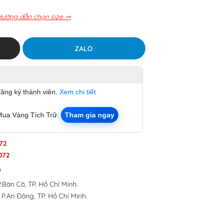
Hướng dẫn chọn size ⇀
ZALO
đăng ký thành viên.
Xem chi tiết
Mua Vàng Tích Trữ.
Tham gia ngay
72
072
p
.Bàn Cờ, TP. Hồ Chí Minh.
 P.An Đông, TP. Hồ Chí Minh.