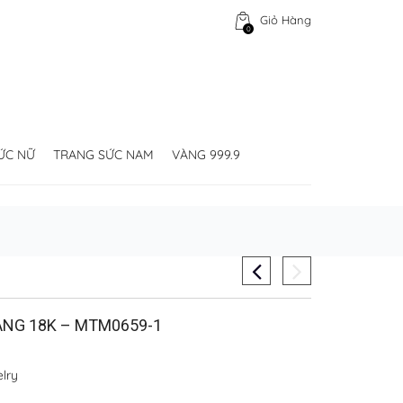
Giỏ Hàng
0
ỨC NỮ
TRANG SỨC NAM
VÀNG 999.9
ÀNG 18K – MTM0659-1
lry