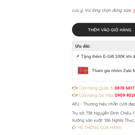
Lưu ý: Vui lòng chọn đúng size.
THÊM VÀO GIỎ HÀNG
Ưu đãi:
📌
Tặng thêm E-Gift 100K khi 
Tham gia nhóm Zalo 
Cửa hàng Quận 3:
0878 6817
Cửa hàng Gò Vấp:
0909 902
APJ - Thương hiệu nhẫn cưới đẹ
Trụ sở: 738 Nguyễn Đình Chiểu, P
Xưởng sản xuất: 106 Nghĩa Thục,
HỆ THỐNG CỬA HÀNG