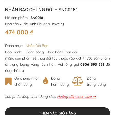
NHẪN BẠC CHUNG ĐÔI – SNC0181
Mã sản phẩm:
SNC0181
Nhà sản xuất:
Anh Phương Jewelry
474.000
₫
Danh mục:
Nhẫn Đôi Bạc
Bảo Hành:
Đánh bóng + bảo hành trọn đời
(*)Giá sản phẩm sẽ thay đổi tùy thuộc vào kích thước sản phẩm
& trọng lượng vàng lúc nhận. Vui lòng gọi
0906 393 661
để
được hỗ trợ
Đủ chứng nhận
Đúng
Đúng
chất lượng
hàm lượng
trọng lượng
Lưu ý: Vui lòng chọn đúng size.
Hướng dẫn chọn size ⇀
THÊM VÀO GIỎ HÀNG